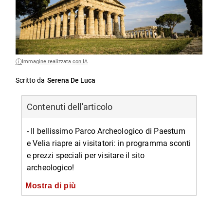
Immagine realizzata con IA
Scritto da
Serena De Luca
Contenuti dell'articolo
- Il bellissimo Parco Archeologico di Paestum
e Velia riapre ai visitatori: in programma sconti
e prezzi speciali per visitare il sito
archeologico!
-- Le norme anti-Covid 19 e le promozioni
Mostra di più
-- I percorsi di visita obbligati