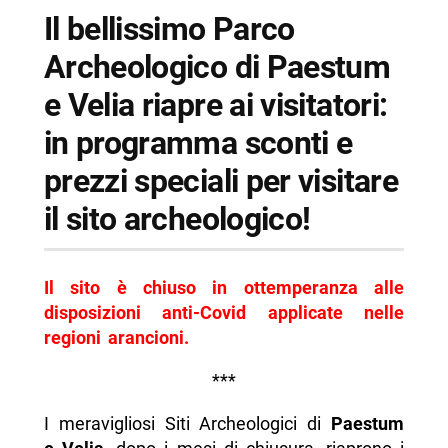
-- Informazioni su visite al Parco Archeologico
Il bellissimo Parco
di Paestum e Velia
Archeologico di Paestum
-- Scopri di più da Napolike.it
e Velia riapre ai visitatori:
in programma sconti e
prezzi speciali per visitare
il sito archeologico!
Il sito è chiuso in ottemperanza alle
disposizioni anti-Covid applicate nelle
regioni arancioni.
***
I meravigliosi Siti Archeologici di
Paestum