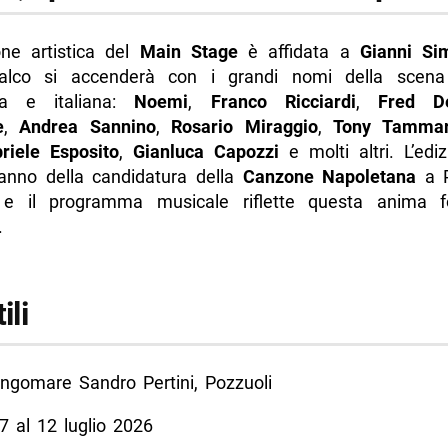
one artistica del
Main Stage
è affidata a
Gianni Sim
palco si accenderà con i grandi nomi della scena
na e italiana:
Noemi
,
Franco Ricciardi
,
Fred D
e
,
Andrea Sannino
,
Rosario Miraggio
,
Tony Tamma
riele Esposito
,
Gianluca Capozzi
e molti altri. L’edi
’anno della candidatura della
Canzone Napoletana
a P
e il programma musicale riflette questa anima f
.
ili
gomare Sandro Pertini, Pozzuoli
7 al 12 luglio 2026