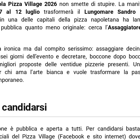
la Pizza Village 2026
non smette di stupire. La mani
di più da Napolike.it
7 al 12 luglio
trasformerà il
Lungomare Sandro P
n una delle capitali della pizza napoletana ha la
 pubblica quanto meno originale: cerca l’
Assaggiatore
a ironica ma dal compito serissimo: assaggiare decin
 sei giorni dell’evento e decretare, boccone dopo bocc
igliori proposte delle ventidue pizzerie presenti. U
 chi ama l’arte bianca e vuole trasformare la pa
mporaneo.
candidarsi
one è pubblica e aperta a tutti. Per candidarsi basta
iciali del Pizza Village (Facebook e sito internet) do