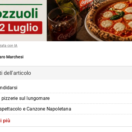
zata con IA
ro Marchesi
 dell'articolo
ndidarsi
e pizzerie sul lungomare
 spettacolo e Canzone Napoletana
i più