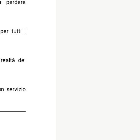
n perdere
er tutti i
realtà del
n servizio