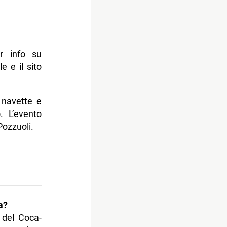
r info su
 e il sito
 navette e
. L’evento
ozzuoli.
a?
i del Coca-