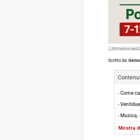
Immagine realiz
Scritto da
Genna
Contenuti
- Come ca
- Ventidu
- Musica,
- Info utili
Mostra d
- FAQ