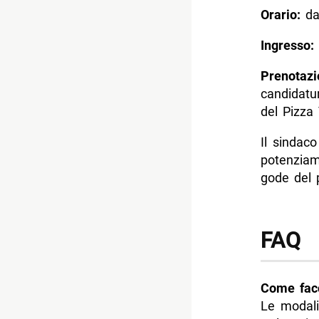
Orario:
da
Ingresso:
Prenotazi
candidatu
del Pizza 
Il sindac
potenziam
gode del 
FAQ
Come facc
Le modalit