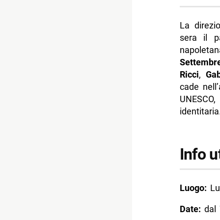
La direzi
sera il 
napoleta
Settembr
Ricci
,
Gab
cade nell
UNESCO, 
identitaria
Info ut
Luogo:
Lun
Date:
dal 