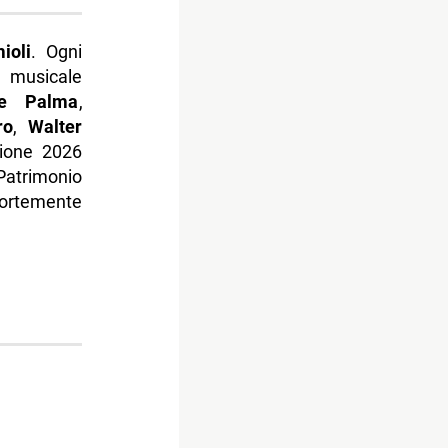
ioli
. Ogni
 musicale
e Palma
,
ro
,
Walter
zione 2026
atrimonio
ortemente