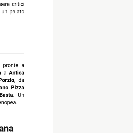
ere critici
 un palato
 pronte a
m
a
Antica
Porzio
, da
ano Pizza
Basta
. Un
tenopea.
tana