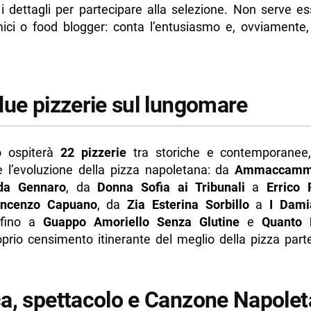
 i dettagli per partecipare alla selezione. Non serve ess
ici o food blogger: conta l’entusiasmo e, ovviamente,
due pizzerie sul lungomare
io ospiterà
22 pizzerie
tra storiche e contemporanee,
e l’evoluzione della pizza napoletana: da
Ammaccam
 da Gennaro
, da
Donna Sofia ai Tribunali
a
Errico 
incenzo Capuano
, da
Zia Esterina Sorbillo
a
I Dami
 fino a
Guappo Amoriello Senza Glutine
e
Quanto 
oprio censimento itinerante del meglio della pizza par
a, spettacolo e Canzone Napole