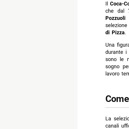
Il
Coca-Co
-- Scopri 
che dal
Pozzuoli
i
selezione
di Pizza
.
Una figur
durante i
sono le m
sogno per
lavoro te
Come 
La selezi
canali uff