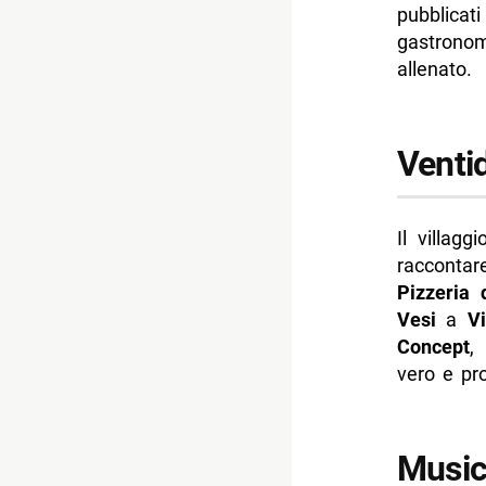
pubblicati
gastronom
allenato.
Venti
Il villagg
raccontar
Pizzeria
Vesi
a
V
Concept
,
vero e pr
Music