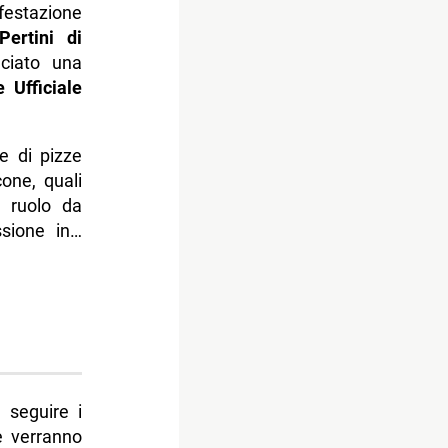
festazione
ertini di
nciato una
 Ufficiale
e di pizze
one, quali
n ruolo da
ssione in…
 seguire i
ve verranno