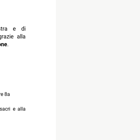
stra e di
razie alla
one
.
re 8a
sacri e alla