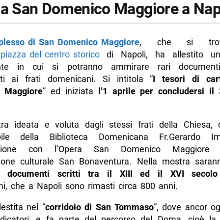
 a San Domenico Maggiore a Nap
lesso di San Domenico Maggiore
, che si trov
iazza del centro storico
di Napoli, ha allestito u
ante in cui si potranno ammirare rari documenti
ti ai frati domenicani. Si intitola “
I tesori di ca
 Maggiore
” ed iniziata
l’1 aprile per concludersi il
a ideata e voluta dagli stessi frati della Chiesa, 
bile della Biblioteca Domenicana Fr.Gerardo Im
razione con l’Opera San Domenico Maggiore
zione culturale San Bonaventura. Nella mostra saran
ti
documenti scritti tra il XIII ed il XVI secolo
i, che a Napoli sono rimasti circa 800 anni.
lestita nel “
corridoio di San Tommaso
“, dove ancor og
redicatori, e fa parte del percorso del Doma, cioè la 