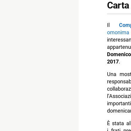
Carta
Il
Comp
omonima p
interess
appartenu
Domenico
2017
.
Una mostr
responsa
collabo
l’Associa
importan
domenican
È stata al
i frati p