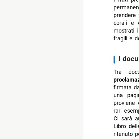
permanen
prendere 
corali e 
mostrati 
fragili e de
I docu
Tra i doc
proclama
firmata d
una pagi
proviene 
rari esem
Ci sarà 
Libro del
ritenuto p