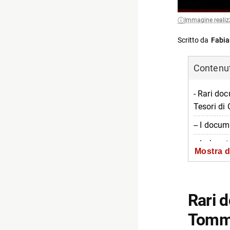
Immagine realiz
Scritto da
Fabia
Contenuti
- Rari do
Tesori di
-- I docum
-- Laborat
Mostra d
-- Informa
-- Scopri 
Rari d
Tomma