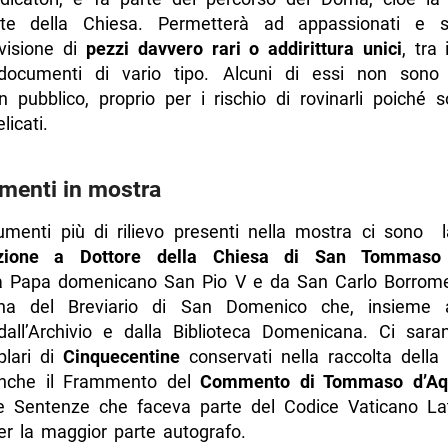
te della Chiesa. Permetterà ad appassionati e st
visione di
pezzi davvero rari o addirittura unici
, tra 
documenti di vario tipo. Alcuni di essi non sono
in pubblico, proprio per i rischio di rovinarli poiché 
licati.
menti in mostra
umenti più di rilievo presenti nella mostra ci sono 
zione a Dottore della Chiesa di San Tommaso 
a Papa domenicano San Pio V e da San Carlo Borromeo
na del Breviario di San Domenico che, insieme al
dall’Archivio e dalla Biblioteca Domenicana. Ci sar
plari di
Cinquecentine
conservati nella raccolta della 
anche il Frammento del
Commento di Tommaso d’Aq
le Sentenze che faceva parte del Codice Vaticano La
er la maggior parte autografo.