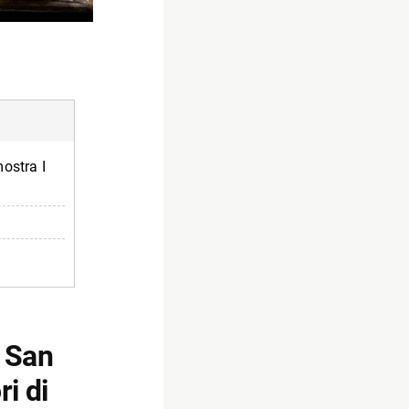
ostra I
i San
i di