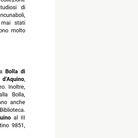
udiosi di
incunaboli,
 mai stati
sono molto
la
Bolla di
d’Aquino
,
. Inoltre,
la Bolla,
anno anche
Biblioteca.
uino
al III
tino 9851,