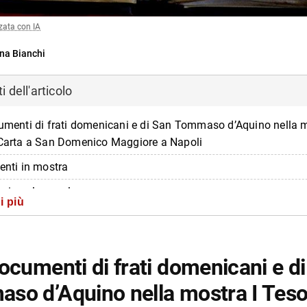
zata con IA
na Bianchi
 dell'articolo
cumenti di frati domenicani e di San Tommaso d’Aquino nella m
 Carta a San Domenico Maggiore a Napoli
enti in mostra
ori per le scuole
i più
zioni su I Tesori di carta
di più da Napolike.it
ocumenti di frati domenicani e d
so d’Aquino nella mostra I Tesor