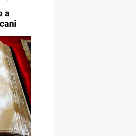
e a
icani