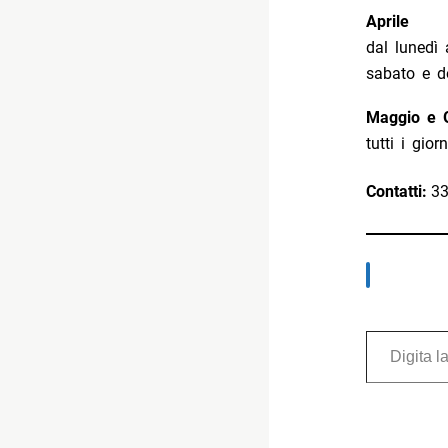
Aprile
dal lunedì
sabato e d
Maggio e 
tutti i gio
Contatti:
33
Digita la tua e-mail...