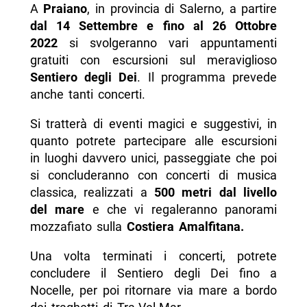
A
Praiano
, in provincia di Salerno, a partire
-- Orario
dal 14 Settembre e fino al 26 Ottobre
2022
si svolgeranno vari appuntamenti
-- Prezzo
gratuiti con escursioni sul meraviglioso
-- Contatti
Sentiero degli Dei
. Il programma prevede
anche tanti concerti.
-- Scopri di più da Napolike.it
Si tratterà di eventi magici e suggestivi, in
quanto potrete partecipare alle escursioni
in luoghi davvero unici, passeggiate che poi
si concluderanno con concerti di musica
classica, realizzati a
500 metri dal livello
del mare
e che vi regaleranno panorami
mozzafiato sulla
Costiera Amalfitana.
Una volta terminati i concerti, potrete
concludere il Sentiero degli Dei fino a
Nocelle, per poi ritornare via mare a bordo