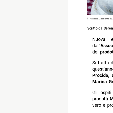
Immagine realiz
Scritto da
Seren
Nuova 
dall’
Associ
dei
prodott
Si tratta 
quest’ann
Procida, 
Marina G
Gli ospit
prodotti
M
vero e pro