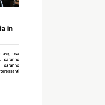
ia in
eravigliosa
cui saranno
Ci saranno
teressanti