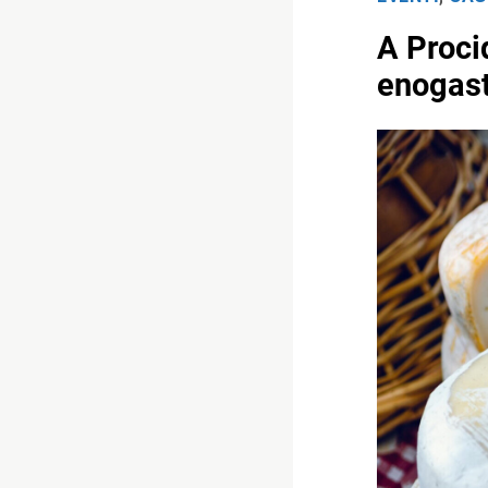
A Procid
enogast