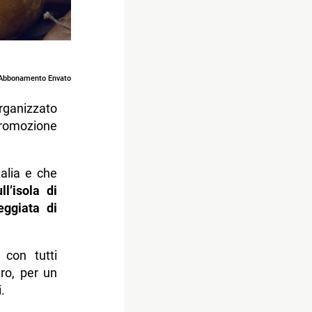
Abbonamento Envato
ganizzato
romozione
talia e che
ll’isola di
eggiata di
 con tutti
ro, per un
.