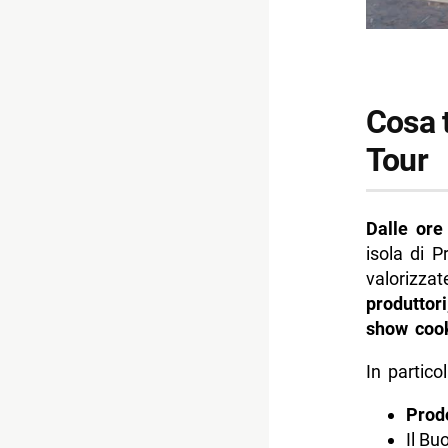
Cosa t
Tour
Dalle ore
isola di P
valorizza
produttori
show coo
In partico
Prodo
Il Bu