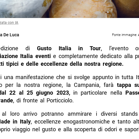
zata con IA
a De Luca
Fonte immagine:
edizione di
Gusto Italia in Tour
, l’evento or
azione Italia eventi
e completamente dedicato alla p
i tipici e delle eccellenze della nostra regione.
di una manifestazione che si svolge appunto in tutta I
o per la nostra regione, la Campania, farà
tappa su
dal 22 al 25 giugno 2023,
in particolare nella
Pass
rande
, di fronte al Porticciolo.
i al loro arrivo potranno ammirare i diversi stands
ade in Italy
, eccellenze enogastronomiche e tanto alt
prio viaggio nel gusto e alla scoperta di odori e sapori