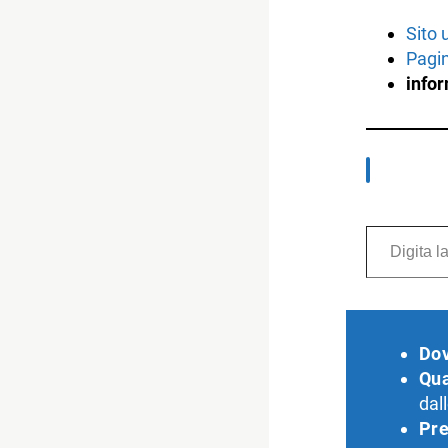
Sito 
Pagi
info
Digita la tua e-mail...
Do
Qu
dal
Pre