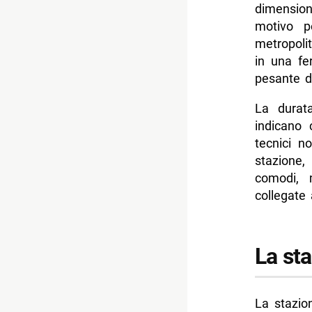
dimensioni
motivo p
metropoli
in una fe
pesante de
La durata
indicano 
tecnici no
stazione,
comodi, m
collegate 
La st
La stazi