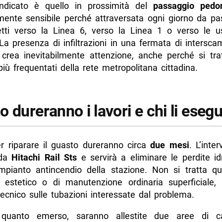
 indicato è quello in prossimità del
passaggio pedo
rmente sensibile perché attraversata ogni giorno da pa
retti verso la Linea 6, verso la Linea 1 o verso le us
 La presenza di infiltrazioni in una fermata di intersc
 crea inevitabilmente attenzione, anche perché si tra
più frequentati della rete metropolitana cittadina.
 dureranno i lavori e chi li esegu
er riparare il guasto dureranno circa
due mesi
. L’inte
 da
Hitachi Rail Sts
e servirà a eliminare le perdite id
’impianto antincendio della stazione. Non si tratta qu
o estetico o di manutenzione ordinaria superficiale
 tecnico sulle tubazioni interessate dal problema.
quanto emerso, saranno allestite due aree di ca