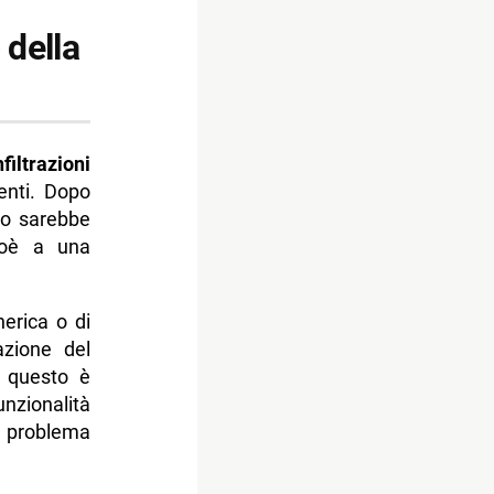
 della
nfiltrazioni
enti. Dopo
sto sarebbe
cioè a una
nerica o di
azione del
r questo è
nzionalità
l problema