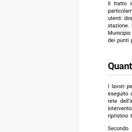
Il tratto
particola
utenti di
stazione.
Municipio
dei punti 
Quanto
I lavori p
eseguito
rete dell
intervent
ripristino
Secondo 