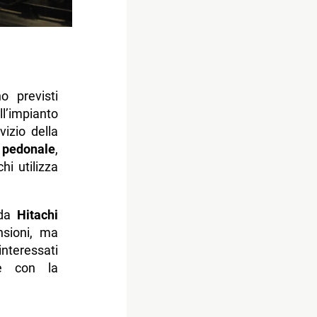
o previsti
l’impianto
vizio della
 pedonale
,
hi utilizza
 da
Hitachi
nsioni, ma
nteressati
ire con la