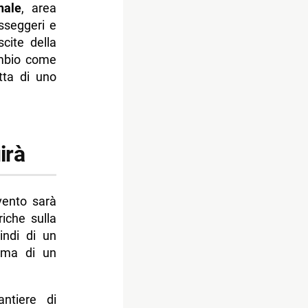
nale
, area
sseggeri e
cite della
ambio come
tta di uno
irà
rvento sarà
riche sulla
indi di un
, ma di un
ntiere di