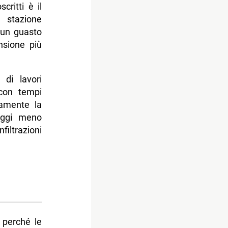
critti è il
 stazione
 un guasto
nsione più
 di lavori
 con tempi
anamente la
saggi meno
iltrazioni
 perché le