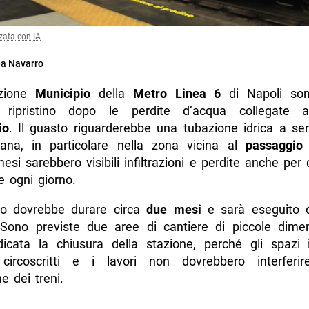
zata con IA
a Navarro
azione
Municipio
della
Metro Linea 6
di Napoli son
 ripristino dopo le perdite d’acqua collegate al
io
. Il guasto riguarderebbe una tubazione idrica a ser
tana, in particolare nella zona vicina al
passaggio
si sarebbero visibili infiltrazioni e perdite anche per c
e ogni giorno.
nto dovrebbe durare circa
due mesi
e sarà eseguito
 Sono previste due aree di cantiere di piccole dime
icata la chiusura della stazione, perché gli spazi i
 circoscritti e i lavori non dovrebbero interfer
ne dei treni.