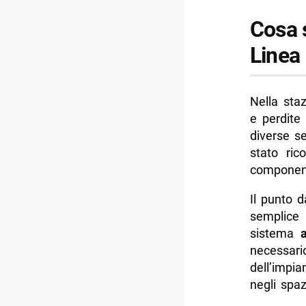
Cosa 
Linea
Nella sta
e perdite
diverse se
stato ric
component
Il punto d
semplice 
sistema
a
necessari
dell’impi
negli spaz