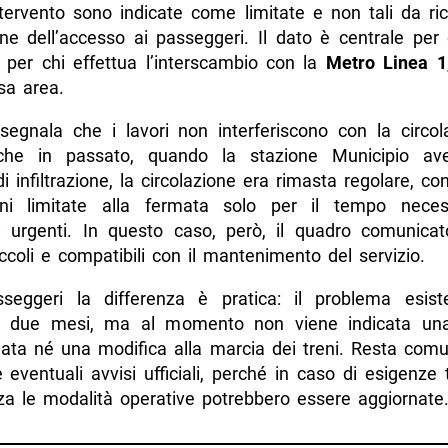
ntervento sono indicate come limitate e non tali da ric
ne dell’accesso ai passeggeri. Il dato è centrale per 
 per chi effettua l’interscambio con la
Metro Linea 1
sa area.
segnala che i lavori non interferiscono con la circol
nche in passato, quando la stazione Municipio av
i infiltrazione, la circolazione era rimasta regolare, co
ni limitate alla fermata solo per il tempo neces
i urgenti. In questo caso, però, il quadro comunicat
iccoli e compatibili con il mantenimento del servizio.
seggeri la differenza è pratica: il problema esiste
o due mesi, ma al momento non viene indicata una
mata né una modifica alla marcia dei treni. Resta comu
e eventuali avvisi ufficiali, perché in caso di esigenze
zza le modalità operative potrebbero essere aggiornate