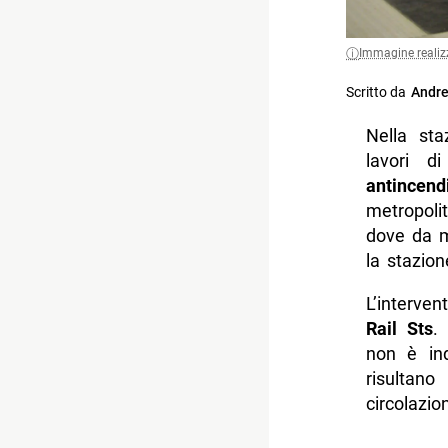
Immagine realiz
Scritto da
Andre
Nella st
lavori di
antincend
metropoli
dove da me
la stazion
L’interve
Rail Sts
.
non è ind
risultano
circolazio