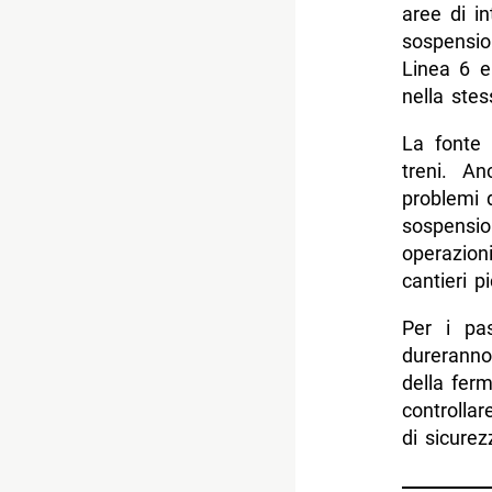
aree di i
sospensio
Linea 6 e
nella stes
La fonte 
treni. A
problemi d
sospensio
operazion
cantieri p
Per i pas
durerann
della fer
controllar
di sicure