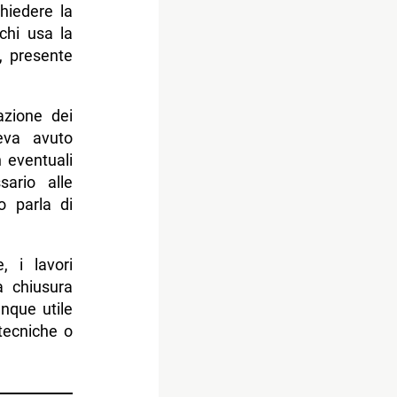
hiedere la
chi usa la
, presente
azione dei
eva avuto
n eventuali
sario alle
o parla di
, i lavori
 chiusura
nque utile
 tecniche o
.