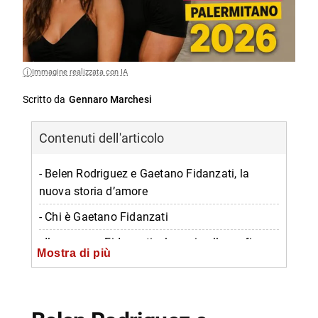
Immagine realizzata con IA
Scritto da
Gennaro Marchesi
Contenuti dell'articolo
- Belen Rodriguez e Gaetano Fidanzati, la
nuova storia d’amore
- Chi è Gaetano Fidanzati
- Il cognome Fidanzati e le voci sulla mafia
Mostra di più
- Belen, il cuore batte di nuovo
-- Scopri di più da Napolike.it