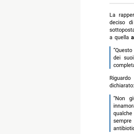
La rapper
deciso d
sottoposta
a quella
a
“Questo 
dei suo
completa
Riguardo
dichiarato
“Non gi
innamora
qualche
sempre 
antibioti