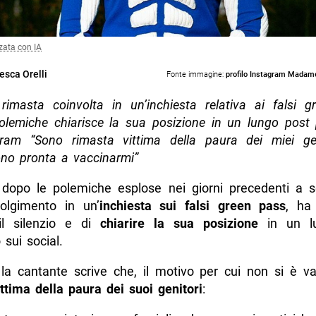
zata con IA
esca Orelli
Fonte immagine:
profilo Instagram Mada
imasta coinvolta in un’inchiesta relativa ai falsi g
olemiche chiarisce la sua posizione in un lungo post 
ram “Sono rimasta vittima della paura dei miei ge
no pronta a vaccinarmi”
 dopo le polemiche esplose nei giorni precedenti a s
olgimento in un’
inchiesta sui falsi green pass
, ha
il silenzio e di
chiarire la sua posizione
in un l
 sui social.
 la cantante scrive che, il motivo per cui non si è va
ittima della paura dei suoi genitori
: