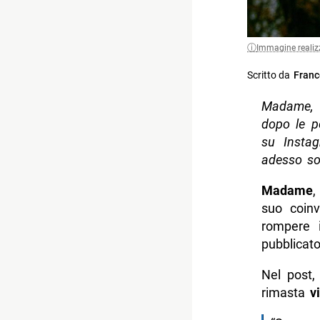
Immagine realiz
Scritto da
Franc
Madame, r
dopo le p
su Instag
adesso so
Madame
,
suo coinv
rompere 
pubblicato
Nel post,
rimasta
v