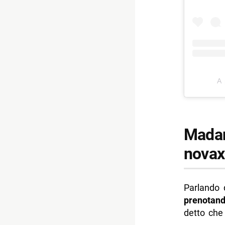
A 
Madam
novax
Parlando 
prenotand
detto che 