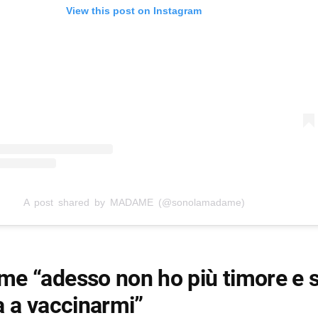
View this post on Instagram
A post shared by MADAME (@sonolamadame)
e “adesso non ho più timore e 
a a vaccinarmi”