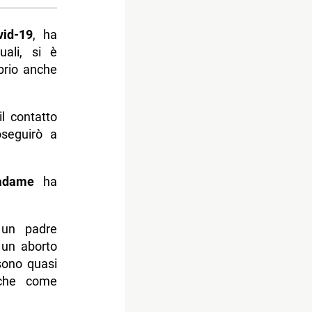
id-19
, ha
uali, si è
oprio anche
l contatto
oseguirò a
adame
ha
 un padre
 un aborto
sono quasi
iche come