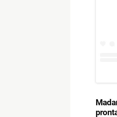
Madam
pront