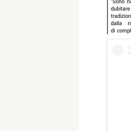
“Sono na
dubit
tradizio
dalla r
di compl