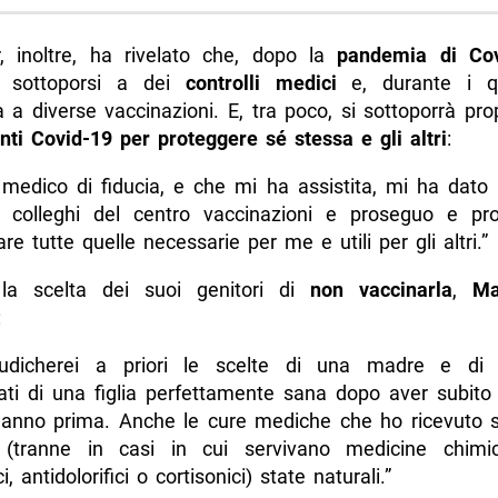
, inoltre, ha rivelato che, dopo la
pandemia di Cov
i sottoporsi a dei
controlli medici
e, durante i q
 a diverse vaccinazioni. E, tra poco, si sottoporrà pr
nti Covid-19 per proteggere sé stessa e gli altri
:
medico di fiducia, e che mi ha assistita, mi ha dato i
i colleghi del centro vaccinazioni e proseguo e pr
re tutte quelle necessarie per me e utili per gli altri.”
 la scelta dei suoi genitori di
non vaccinarla
,
M
:
udicherei a priori le scelte di una madre e di
ti di una figlia perfettamente sana dopo aver subito
 anno prima. Anche le cure mediche che ho ricevuto 
(tranne in casi in cui servivano medicine chim
ci, antidolorifici o cortisonici) state naturali.”