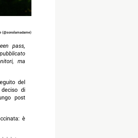
me (@sonolamadame)
reen pass,
pubblicato
nitori, ma
eguito del
 deciso di
ungo post
ccinata: è