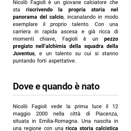
Nicolò Fagioli è un giovane calciatore che
-- L’ingresso nella Juventus under-17
sta
riscrivendo la propria storia nel
-- Il debutto in Serie A
panorama del calcio
, incanalando in modo
esemplare il proprio talento. Con una
- Il calcioscommesse, le accuse di Corona e la
carriera in rapida ascesa e già ricca di
sospensione
momenti chiave, Fagioli è un
pezzo
-- La squalifica per il caso scommesse
pregiato nell’alchimia della squadra della
Juventus
, e un talento su cui si stanno
- Le caratteristiche tecniche e fisiche di Nicolò
puntando forti aspettative.
Fagioli
- Le statistiche di Nicolò Fagioli
-- Scopri di più da Napolike.it
Dove e quando è nato
Nicolò Fagioli vede la prima luce il 12
maggio 2000 nella città di Piacenza,
situata in Emilia-Romagna. Una nascita in
una regione con una
ricca storia calcistica