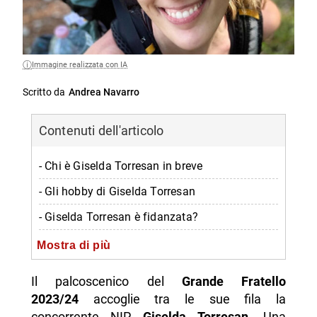
Immagine realizzata con IA
Scritto da
Andrea Navarro
Contenuti dell'articolo
- Chi è Giselda Torresan in breve
- Gli hobby di Giselda Torresan
- Giselda Torresan è fidanzata?
- Profilo Instagram di Giselda Torresan
Mostra di più
-- Scopri di più da Napolike.it
Il palcoscenico del
Grande Fratello
2023/24
accoglie tra le sue fila la
concorrente NIP
Giselda Torresan
. Una