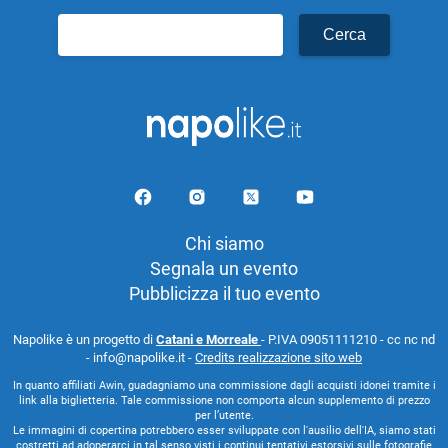
Ricerca
per:
Chi siamo
Segnala un evento
Pubblicizza il tuo evento
Napolike è un progetto di
Catani e Morreale
- P.IVA 09051111210 - cc nc nd
- info@napolike.it -
Credits realizzazione sito web
In quanto affiliati Awin, guadagniamo una commissione dagli acquisti idonei tramite i
link alla biglietteria. Tale commissione non comporta alcun supplemento di prezzo
per l’utente.
Le immagini di copertina potrebbero esser sviluppate con l'ausilio dell'IA, siamo stati
costretti ad adoperarci in tal senso visti i continui tentativi estorsivi sulle fotografie