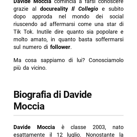
Davide Moccia
comincia a farsi conoscere
- Curiosità su Davide Moccia
grazie al
docureality
Il Collegio
e subito
dopo approda nel mondo dei social
- Profili social di Davide Moccia
riuscendo ad affermarsi come una star di
-- Scopri di più da Napolike.it
Tik Tok. Inutile dire quanto sia popolare e
molto amato, in quanto basta soffermarsi
sul numero di
follower
.
Ma cosa sappiamo di lui? Conosciamolo
più da vicino.
Biografia di Davide
Moccia
Davide Moccia
è classe 2003, nato
esattamente il 12 luglio. Nonostante la