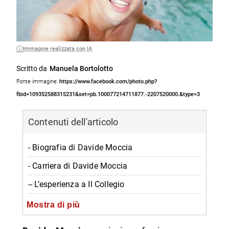
Immagine realizzata con IA
Scritto da
Manuela Bortolotto
Fonte immagine:
https://www.facebook.com/photo.php?
fbid=109352588315231&set=pb.100077214711877.-2207520000.&type=3
Contenuti dell'articolo
- Biografia di Davide Moccia
- Carriera di Davide Moccia
-- L’esperienza a Il Collegio
-- L’esperienza da Tik Toker
Mostra di più
- Vita privata di Davide Moccia