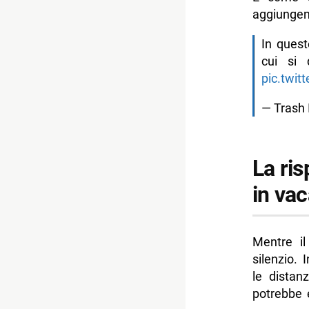
aggiungen
In quest
cui si 
pic.twit
— Trash 
La ri
in va
Mentre i
silenzio. 
le dista
potrebbe e