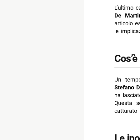
L’ultimo c
De Marti
articolo e
le implica
Cos’è
Un tempo
Stefano D
ha lascia
Questa se
catturato 
Le ipo