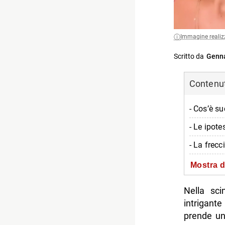
Immagine realiz
Scritto da
Genna
Contenuti
- Cos’è s
- Le ipote
- La frecc
- La risp
Mostra d
-- Scopri 
Nella sci
intrigant
prende un