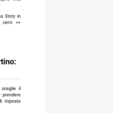
a Story in
 cervi 👀
tino:
sceglie il
er prendere
 risposta