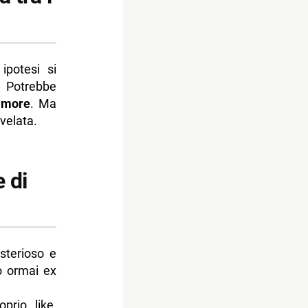
ipotesi si
. Potrebbe
’amore
. Ma
velata.
e di
sterioso e
o ormai ex
rio like,