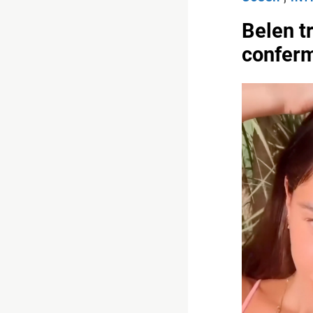
Belen t
conferm