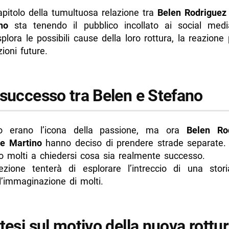
apitolo della tumultuosa relazione tra
Belen Rodriguez
no
sta tenendo il pubblico incollato ai social med
splora le possibili cause della loro rottura, la reazione
zioni future.
 successo tra Belen e Stefano
 erano l’icona della passione, ma ora
Belen Ro
e Martino
hanno deciso di prendere strade separate. 
to molti a chiedersi cosa sia realmente successo.
zione tenterà di esplorare l’intreccio di una sto
l’immaginazione di molti.
tesi sul motivo della nuova rottura