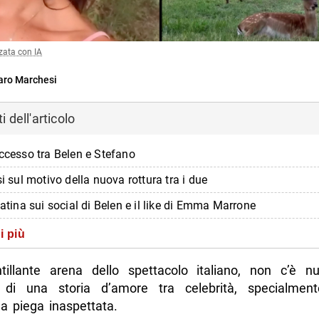
zata con IA
ro Marchesi
 dell'articolo
uccesso tra Belen e Stefano
si sul motivo della nuova rottura tra i due
iatina sui social di Belen e il like di Emma Marrone
osta mancata di Stefano De Martino: in vacanza con Santiago
i più
di più da Napolike.it
ntillante arena dello spettacolo italiano, non c’è nu
e di una storia d’amore tra celebrità, specialme
a piega inaspettata.