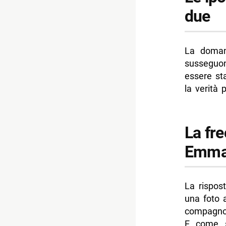
due
La domand
susseguon
essere st
la verità 
La fre
Emma
La rispos
una foto 
compagno
E come 