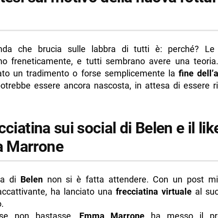
a che brucia sulle labbra di tutti è: perché? Le 
o freneticamente, e tutti sembrano avere una teoria
ato un tradimento o forse semplicemente la
fine dell
potrebbe essere ancora nascosta, in attesa di essere ri
cciatina sui social di Belen e il lik
 Marrone
ta di
Belen
non si è fatta attendere. Con un post mi
accattivante, ha lanciato una
frecciatina virtuale
al su
.
se non bastasse,
Emma Marrone
ha messo il prop