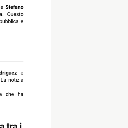
e
Stefano
ia. Questo
 pubblica e
driguez
e
La notizia
ria che ha
 tra i