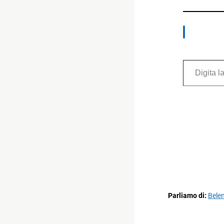
Digita la tua e-mail...
Parliamo di:
Bele