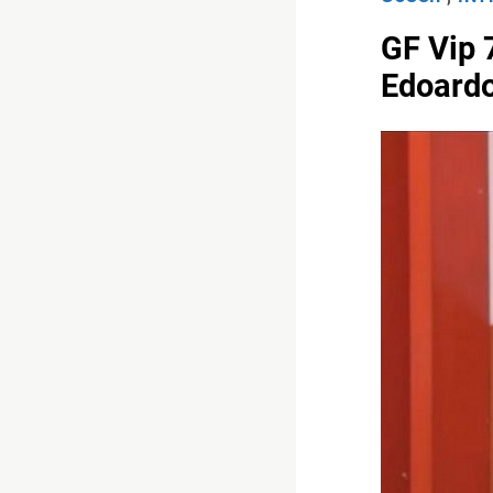
GF Vip 
Edoardo