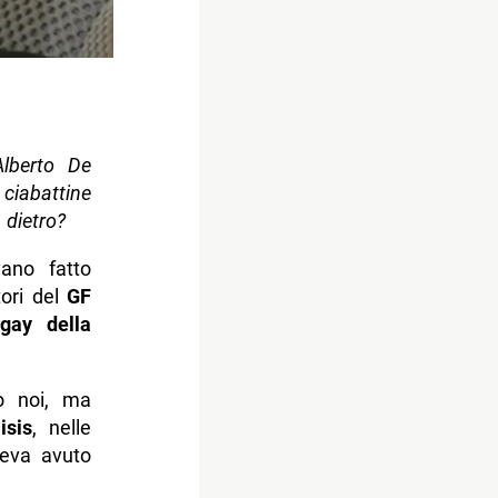
lberto De
 ciabattine
 dietro?
evano fatto
tori del
GF
gay della
o noi, ma
isis
, nelle
eva avuto