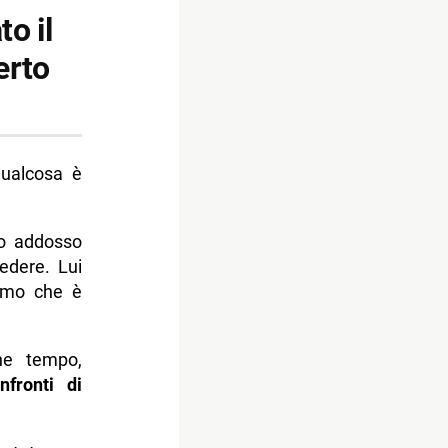
o il
erto
qualcosa è
do addosso
edere. Lui
iamo che è
he tempo,
fronti di