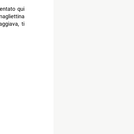
sentato qui
magliettina
aggiava, ti