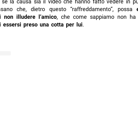
 se la causa sia il video che hanno fatto vedere in p
nsano che, dietro questo “raffreddamento”, possa
i non illudere l’amico
, che come sappiamo non h
i essersi preso una cotta per lui
.