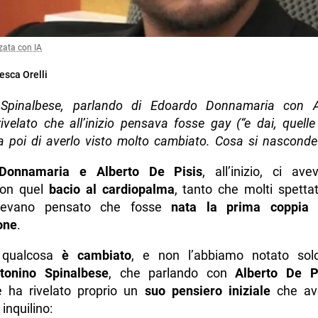
zata con IA
esca Orelli
 Spinalbese, parlando di Edoardo Donnamaria con A
rivelato che all’inizio pensava fosse gay (“e dai, quelle
a poi di averlo visto molto cambiato. Cosa si nasconde
Donnamaria e Alberto De Pisis
, all’inizio, ci av
con quel
bacio al cardiopalma
, tanto che molti spetta
vevano pensato che fosse
nata la prima coppia 
one
.
 qualcosa
è cambiato
, e non l’abbiamo notato sol
tonino Spinalbese
, che parlando con
Alberto De P
e ha rivelato proprio un
suo pensiero iniziale
che av
inquilino: