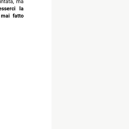
untata, ma
esserci la
a
mai fatto