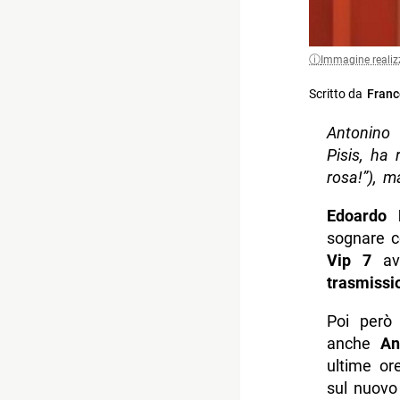
Immagine realiz
Scritto da
Franc
Antonino
Pisis, ha 
rosa!”), m
Edoardo 
sognare 
Vip 7
a
trasmissi
Poi però
anche
An
ultime or
sul nuovo 