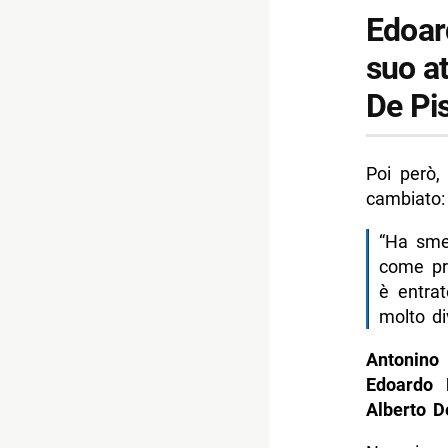
Edoar
suo a
De Pi
Poi però,
cambiato:
“Ha sme
come pr
è entra
molto div
Antonino
Edoardo 
Alberto D