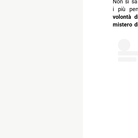
Non si sa
i più pe
volontà d
mistero d