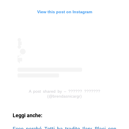
View this post on Instagram
A post shared by – ?????? ???????
(@brendasnicargr)
Leggi anche:
Ecco perché Totti ha tradito Ilary Blasi con