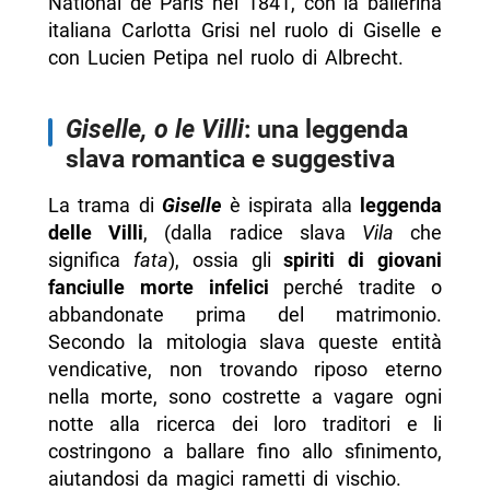
National de Paris nel 1841, con la ballerina
italiana Carlotta Grisi nel ruolo di Giselle e
con Lucien Petipa nel ruolo di Albrecht.
Giselle, o le Villi
: una leggenda
slava romantica e suggestiva
La trama di
Giselle
è ispirata alla
leggenda
delle Villi
, (dalla radice slava
Vila
che
significa
fata
), ossia gli
spiriti di giovani
fanciulle morte infelici
perché tradite o
abbandonate prima del matrimonio.
Secondo la mitologia slava queste entità
vendicative, non trovando riposo eterno
nella morte, sono costrette a vagare ogni
notte alla ricerca dei loro traditori e li
costringono a ballare fino allo sfinimento,
aiutandosi da magici rametti di vischio.