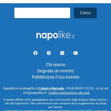
Ricerca
per:
Chi siamo
Segnala un evento
Pubblicizza il tuo evento
Napolike è un progetto di
Catani e Morreale
- P.IVA 09051111210 - cc nc nd
- info@napolike.it -
Credits realizzazione sito web
In quanto affiliati Awin, guadagniamo una commissione dagli acquisti idonei tramite i
link alla biglietteria. Tale commissione non comporta alcun supplemento di prezzo
per l’utente.
Le immagini di copertina potrebbero esser sviluppate con l'ausilio dell'IA, siamo stati