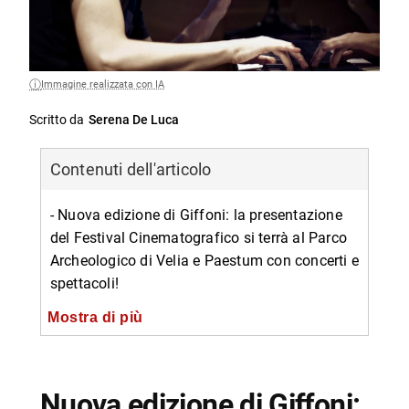
Immagine realizzata con IA
Scritto da
Serena De Luca
Contenuti dell'articolo
- Nuova edizione di Giffoni: la presentazione
del Festival Cinematografico si terrà al Parco
Archeologico di Velia e Paestum con concerti e
spettacoli!
-- Programma di Giffoni 50
Mostra di più
-- Le norme di sicurezza anti-Covid:
prenotazione obbligatoria
Nuova edizione di Giffoni:
-- Informazioni su presentazione Giffoni 50