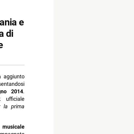
ania e
a di
e
a aggiunto
sentandosi
gno 2014
.
ufficiale
r la prima
a musicale