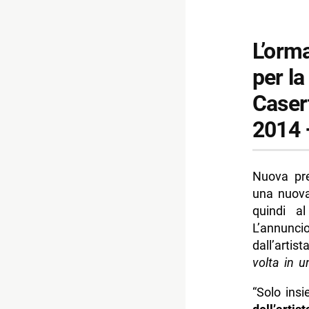
L’orm
per la
Caser
2014 –
Nuova pr
una nuova
quindi a
L’annunc
dall’artis
volta in u
“Solo ins