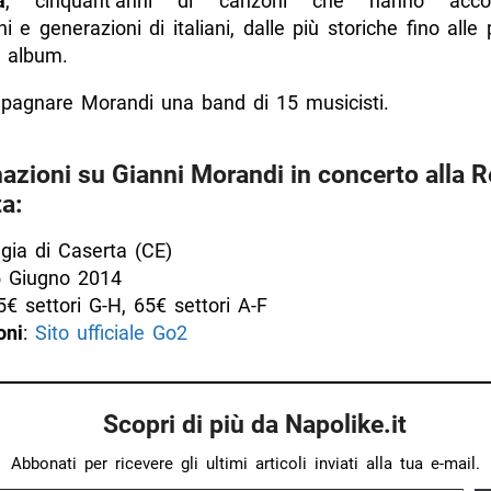
a
, cinquant’anni di canzoni che hanno acco
i e generazioni di italiani, dalle più storiche fino alle 
o album.
agnare Morandi una band di 15 musicisti.
azioni su Gianni Morandi in concerto alla R
a:
gia di Caserta (CE)
5 Giugno 2014
5€ settori G-H, 65€ settori A-F
oni
:
Sito ufficiale Go2
Scopri di più da Napolike.it
Abbonati per ricevere gli ultimi articoli inviati alla tua e-mail.