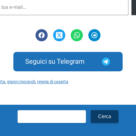
Seguici su Telegram
rta
,
gianni morandi
,
reggia di caserta
Ricerca
per: