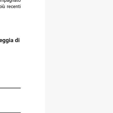
mpagnato
più recenti
eggia di