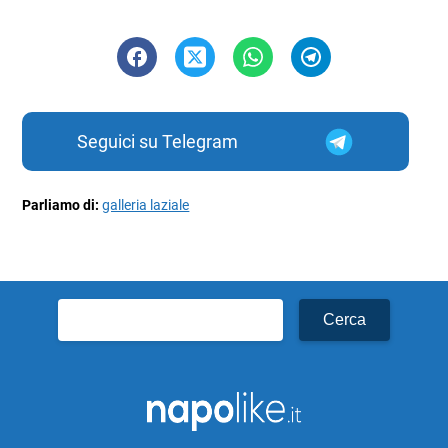
Seguici su Telegram
Parliamo di:
galleria laziale
Ricerca
per: