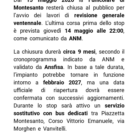
chiusura?
Montesanto
resterà chiusa al pubblico per
l’avvio dei lavori di
revisione generale
- Dove trovare informazioni ufficiali e
ventennale
. L’ultima corsa prima dello stop
aggiornamenti?
è prevista giovedì
14 maggio alle 22:00
,
-- Scopri di più da Napolike.it
come comunicato da
ANM
.
La chiusura durerà
circa 9 mesi
, secondo il
cronoprogramma indicato da ANM e
validato da
Ansfisa
. In base a tale durata,
l’impianto potrebbe tornare in funzione
intorno a
febbraio 2027
, ma una data
ufficiale di riapertura dovrà essere
confermata con successivi aggiornamenti.
Durante lo stop sarà attivo un
servizio
sostitutivo con bus dedicati
tra Piazzetta
Montesanto, Corso Vittorio Emanuele, via
Morghen e Vanvitelli.