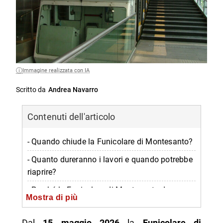
Immagine realizzata con IA
Scritto da
Andrea Navarro
Contenuti dell'articolo
- Quando chiude la Funicolare di Montesanto?
- Quanto dureranno i lavori e quando potrebbe
riaprire?
- Perché la Funicolare di Montesanto deve
Mostra di più
fermarsi?
- Quale bus sostitutivo sarà attivo durante la
Dal
15 maggio 2026
la
Funicolare di