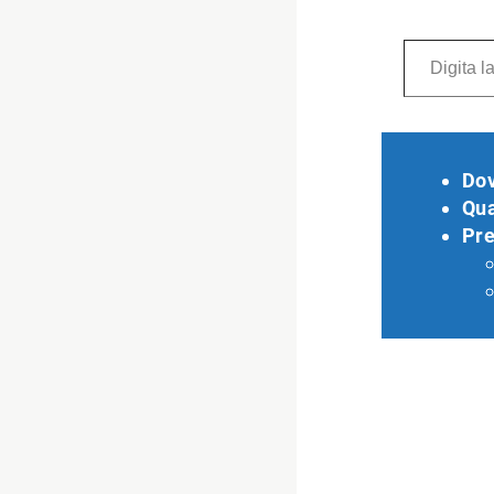
Digita la tua e-mail...
Do
Qu
Pre