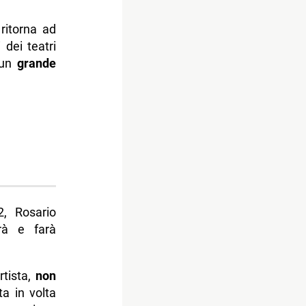
 ritorna ad
 dei teatri
 un
grande
2, Rosario
rà e farà
tista,
non
ta in volta