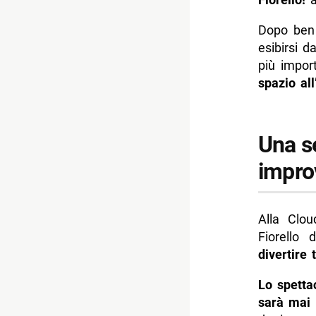
-- Scopri 
Dopo ben 
esibirsi d
più import
spazio all
Una s
impro
Alla Clou
Fiorello
divertire 
Lo spetta
sarà mai