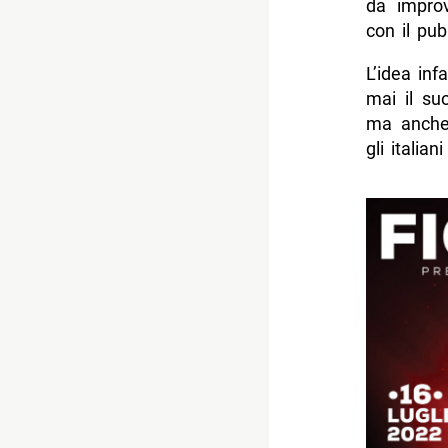
da improv
con il pub
L’idea inf
mai il su
ma anch
gli italia