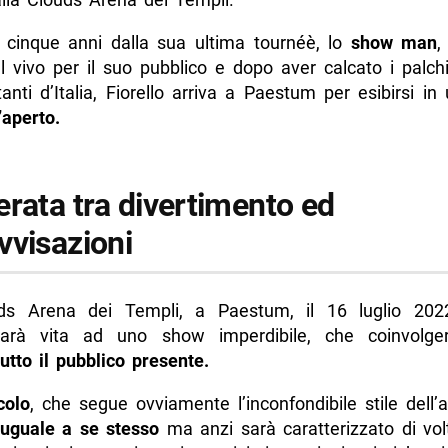
di più da Napolike.it
cinque anni dalla sua ultima tournéè, lo
show man
,
al vivo per il suo pubblico e dopo aver calcato i palchi
anti d’Italia, Fiorello arriva a Paestum per esibirsi in
’aperto.
erata tra divertimento ed
vvisazioni
ds Arena dei Templi, a Paestum, il 16 luglio 202
 darà vita ad uno show imperdibile, che coinvolge
tutto il pubblico presente.
colo
, che segue ovviamente l’inconfondibile stile dell’ar
 uguale a se stesso
ma anzi sarà caratterizzato di vol