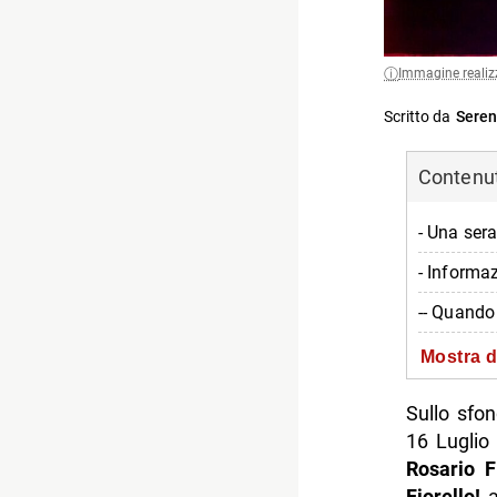
Immagine realiz
Scritto da
Seren
Contenuti
- Una ser
- Informa
-- Quando
-- Dove
Mostra d
-- Orario
Sullo sfo
-- Prezzo
16 Luglio
Rosario F
-- Contatti
Fiorello!
a