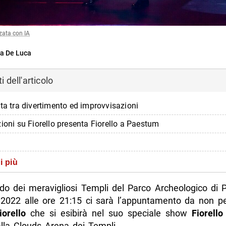
zata con IA
a De Luca
 dell'articolo
ata tra divertimento ed improvvisazioni
zioni su Fiorello presenta Fiorello a Paestum
i più
ndo dei meravigliosi Templi del Parco Archeologico di P
 2022 alle ore 21:15 ci sarà l’appuntamento da non p
iorello
che si esibirà nel suo speciale show
Fiorello
lla Clouds Arena dei Templi.