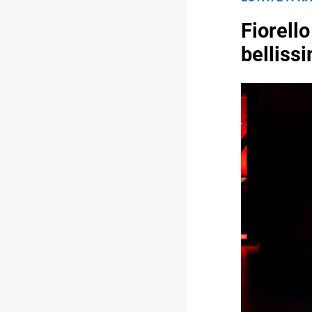
Fiorell
belliss