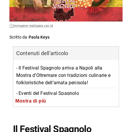
Immagine realizzata con IA
Scritto da
Paola Keys
Contenuti dell'articolo
- Il Festival Spagnolo arriva a Napoli alla
Mostra d’Oltremare con tradizioni culinarie e
folkloristiche dell’amata penisola!
- Eventi del Festival Spagnolo
Mostra di più
-- Gastronomia
-- Concerti e danze
-- Conferenze e stage
Il Festival Spagnolo