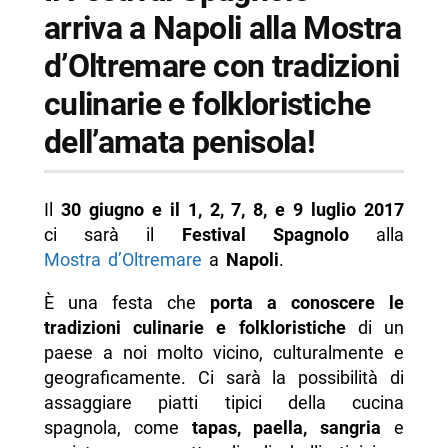
- Programma spettacoli
arriva a Napoli alla Mostra
-- Cavalli andalusi
d’Oltremare con tradizioni
-- Flamenco
culinarie e folkloristiche
-- Alme gitana – cavalli e danzatrici al ritmo
dell’amata penisola!
della musica andalusa
- Programma concerti
Il
30 giugno e il 1, 2, 7, 8, e 9 luglio 2017
-- Concerti di chitarra spagnola e andalusa
ci sarà il
Festival Spagnolo
alla
-- Rumba flamencata
Mostra d’Oltremare
a
Napoli
.
-- Informazioni sul Festival Spagnolo
È una festa che
porta a conoscere le
-- Scopri di più da Napolike.it
tradizioni culinarie e folkloristiche
di un
paese a noi molto vicino, culturalmente e
geograficamente. Ci sarà la possibilità di
assaggiare piatti tipici della cucina
spagnola, come
tapas, paella, sangria
e