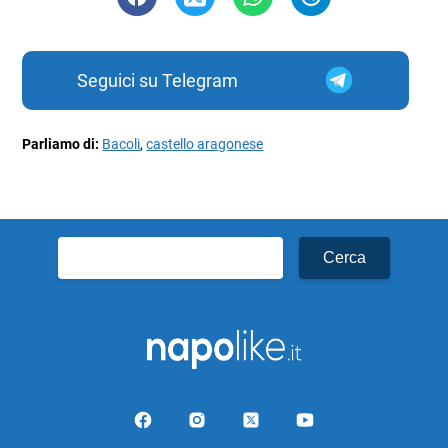
Seguici su Telegram
Parliamo di:
Bacoli
,
castello aragonese
Ricerca
per: