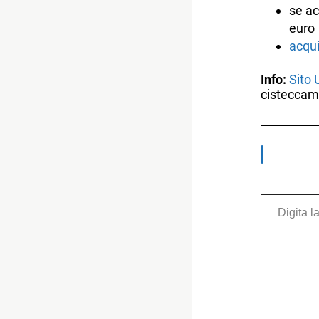
se ac
euro
acqui
Info:
Sito U
cistecca
Digita la tua e-mail...