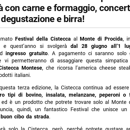
à con carne e formaggio, concert
degustazione e birra!
’amato
Festival della Cistecca
al
Monte di Procida
, i
i, e quest’anno si svolgerà
dal 28 giugno all’1 lu
ad
ingresso gratuito
. A pagamento ci saranno solo gl
 vi permetteranno di assaggiare questa simpatica 
Cistecca Montese
, che ricorsa l’america cheese ste
odotti italiani.
n questa terza edizione, la Cistecca continua ad esser
ro tipi di bovino, insalata, melanzane, peperoni o fr
ed è un prodotto che potrete trovare solo al Monte d
uncia, quindi, un fantastico Festival che unisce u
l
buon cibo da strada
.
rà solo la Cistecca, però, perché potrete gustare