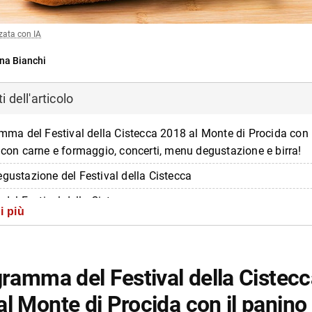
zata con IA
na Bianchi
 dell'articolo
ramma del Festival della Cistecca 2018 al Monte di Procida con 
à con carne e formaggio, concerti, menu degustazione e birra!
egustazione del Festival della Cistecca
i del Festival della Cistecca
i più
zioni sul Festival della Cistecca
di più da Napolike.it
gramma del Festival della Cistec
l Monte di Procida con il panino 