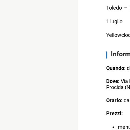
Toledo – 
1 luglio
Yellowclo
Inform
Quando:
da
Dove:
Via 
Procida (
Orario:
dal
Prezzi:
menu