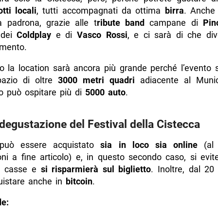
otti locali
, tutti accompagnati da ottima
birra
. Anche
a padrona, grazie alle t
ribute band
campane di
Pin
 dei
Coldplay
e di
Vasco Rossi
, e ci sarà di che div
nimento.
o la location sarà ancora più grande perché l’evento s
azio di oltre
3000 metri quadri
adiacente al Munic
o può ospitare più di
5000 auto
.
egustazione del Festival della Cistecca
può essere acquistato
sia in loco sia online
(al 
ni a fine articolo) e, in questo secondo caso, si evit
lle casse e
si risparmierà sul biglietto
. Inoltre, dal 2
uistare anche in
bitcoin
.
e: