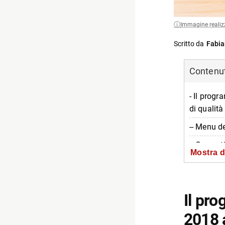
Immagine realiz
Scritto da
Fabia
Contenuti
- Il prog
di qualit
-- Menu d
-- Concert
Mostra d
-- Informa
-- Scopri 
Il pro
2018 a