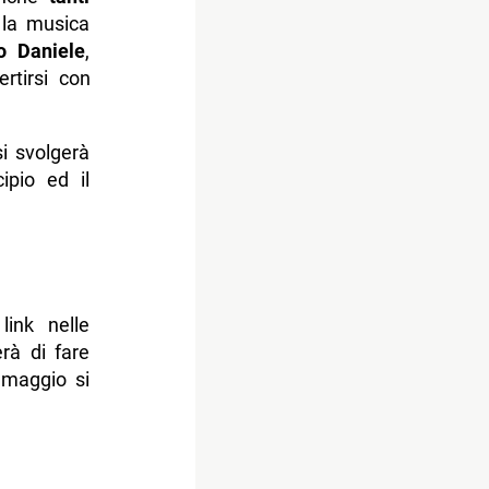
 la musica
o Daniele
,
ertirsi con
i svolgerà
ipio ed il
link nelle
erà di fare
0 maggio si