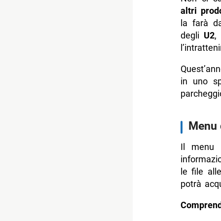
altri prod
la farà d
degli
U2
,
l’intratte
Quest’ann
in uno sp
parcheggi
Menu d
Il menu 
informazio
le file a
potrà acq
Comprend