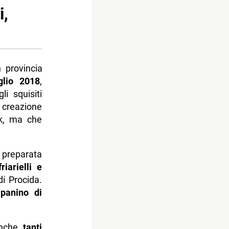
i,
n provincia
glio 2018
,
i squisiti
creazione
ak, ma che
e preparata
iarielli e
i Procida.
n
panino di
 anche
tanti