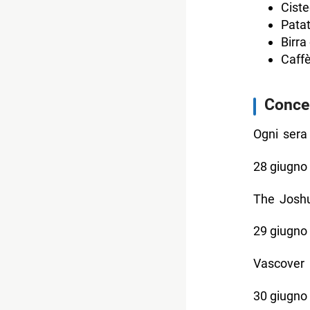
Cist
Patat
Birra 
Caff
Concer
Ogni sera 
28 giugno
The Joshu
29 giugno
Vascover 
30 giugno