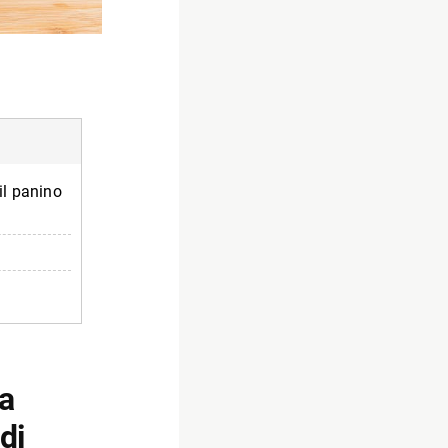
il panino
ca
di