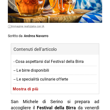
Immagine realizzata con IA
Scritto da
Andrea Navarro
Contenuti dell'articolo
- Cosa aspettarsi dal Festival della Birra
-- Le birre disponibili
-- Le specialità culinarie offerte
- Musica e intrattenimento per tutti
Mostra di più
-- Le attività di intrattenimento
San Michele di Serino si prepara ad
-- Come partecipare al Festival della Birra
accogliere il
Festival della Birra
da venerdì