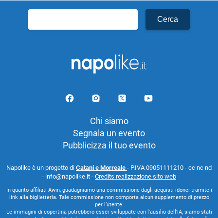
Ricerca
per:
Chi siamo
Segnala un evento
Pubblicizza il tuo evento
Napolike è un progetto di
Catani e Morreale
- P.IVA 09051111210 - cc nc nd
- info@napolike.it -
Credits realizzazione sito web
In quanto affiliati Awin, guadagniamo una commissione dagli acquisti idonei tramite i
link alla biglietteria. Tale commissione non comporta alcun supplemento di prezzo
per l’utente.
Le immagini di copertina potrebbero esser sviluppate con l'ausilio dell'IA, siamo stati