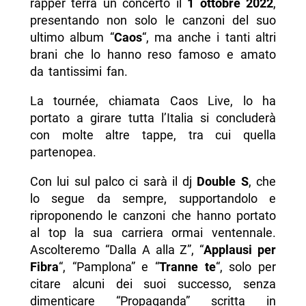
rapper terrà un concerto il
1 ottobre 2022
,
-- Scopri di più da Napolike.it
presentando non solo le canzoni del suo
ultimo album “
Caos
“, ma anche i tanti altri
brani che lo hanno reso famoso e amato
da tantissimi fan.
La tournée, chiamata Caos Live, lo ha
portato a girare tutta l’Italia si concluderà
con molte altre tappe, tra cui quella
partenopea.
Con lui sul palco ci sarà il dj
Double S
, che
lo segue da sempre, supportandolo e
riproponendo le canzoni che hanno portato
al top la sua carriera ormai ventennale.
Ascolteremo “Dalla A alla Z”, “
Applausi per
Fibra
“, “Pamplona” e “
Tranne te
“, solo per
citare alcuni dei suoi successo, senza
dimenticare “Propaganda” scritta in