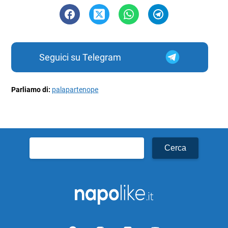
Seguici su Telegram
Parliamo di:
palapartenope
Ricerca
per: