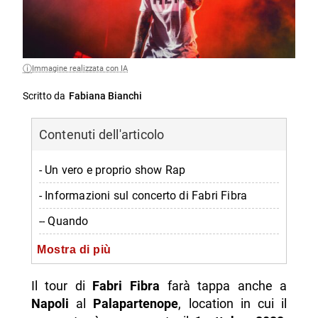
Immagine realizzata con IA
Scritto da
Fabiana Bianchi
Contenuti dell'articolo
- Un vero e proprio show Rap
- Informazioni sul concerto di Fabri Fibra
-- Quando
-- Dove
Mostra di più
-- Orario
Il tour di
Fabri Fibra
farà tappa anche a
-- Prezzo
Napoli
al
Palapartenope
, location in cui il