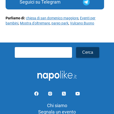
Seguici su Telegram
Parliamo di:
chiesa di san domenico maggiore
,
Eventi per
bambini
,
Mostra d'oltremare
,
pareo park
,
Vulcano Buono
Ricerca
per:
Chi siamo
Segnala un evento