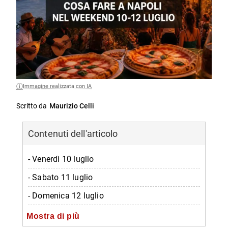
Immagine realizzata con IA
Scritto da
Maurizio Celli
Contenuti dell'articolo
- Venerdì 10 luglio
- Sabato 11 luglio
- Domenica 12 luglio
- Mostre da non perdere nel weekend
Mostra di più