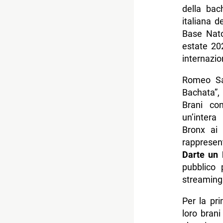
della bac
italiana d
Base Nato
estate 20
internazio
Romeo Sa
Bachata”,
Brani c
un’intera
Bronx ai 
rappresen
Darte un
pubblico 
streaming
Per la pri
loro brani