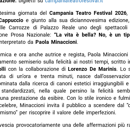
azione:
biglietti su
campaniateatrofestival.it
tesima giornata del
Campania Teatro Festival 2026
,
Cappuccio
e giunto alla sua diciannovesima edizione,
elle Carrozze di Palazzo Reale uno degli spettacoli 
ione Prosa Nazionale:
“La vita è bella? No, è un tip
interpretato da
Paola Minaccioni
.
comica e ora anche autrice e regista, Paola Minaccioni 
mento semiserio sulla felicità ai nostri tempi, scritto
lli
con la collaborazione di
Lorenzo De Marinis
. Lo 
ata di un’ora e trenta minuti, nasce dall’osservazi
minata dalla ricerca di canoni estetici irraggiungibili e
standardizzati, nella quale persino la felicità sem
una prestazione da esibire. Con lo stile ironico e ful
celebre, Minaccioni invita il pubblico a scendere dal 
mismo” per riscoprire il valore delle imperfezioni.
rovescia provocatoriamente una delle affermazioni più r