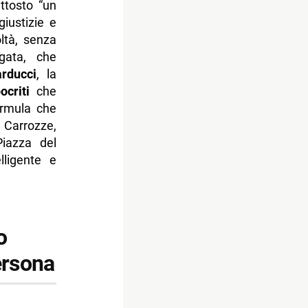
ttosto “un
giustizie e
oltà, senza
gata, che
arducci
, la
ocriti
che
ormula che
e Carrozze,
iazza del
lligente e
o
ersona