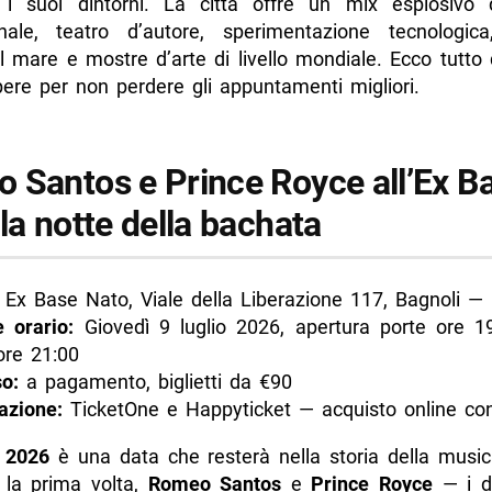
 suoi dintorni. La città offre un mix esplosivo 
la Pizza Village 2026 a Pozzuoli: pizza, musica e tramonti sul
onale, teatro d’autore, sperimentazione tecnologica
d’arte a Napoli: da Shepard Fairey all’astrattismo veneziano
ul mare e mostre d’arte di livello mondiale. Ecco tutto
pere per non perdere gli appuntamenti migliori.
di più da Napolike.it
 Santos e Prince Royce all’Ex B
la notte della bachata
Ex Base Nato, Viale della Liberazione 117, Bagnoli — 
 orario:
Giovedì 9 luglio 2026, apertura porte ore 19:
ore 21:00
o:
a pagamento, biglietti da €90
azione:
TicketOne e Happyticket — acquisto online con
o 2026
è una data che resterà nella storia della musica
r la prima volta,
Romeo Santos
e
Prince Royce
— i d