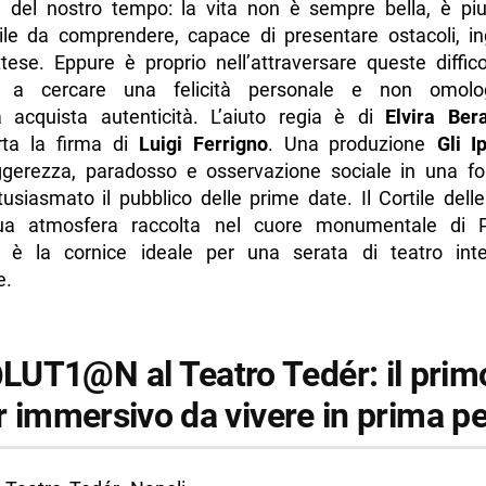
 del nostro tempo: la vita non è sempre bella, è piu
icile da comprendere, capace di presentare ostacoli, in
tese. Eppure è proprio nell’attraversare queste diffic
re a cercare una felicità personale e non omolo
za acquista autenticità. L’aiuto regia è di
Elvira Ber
ta la firma di
Luigi Ferrigno
. Una produzione
Gli Ip
ggerezza, paradosso e osservazione sociale in una f
usiasmato il pubblico delle prime date. Il Cortile dell
ua atmosfera raccolta nel cuore monumentale di P
o, è la cornice ideale per una serata di teatro inte
e.
UT1@N al Teatro Tedér: il prim
er immersivo da vivere in prima p