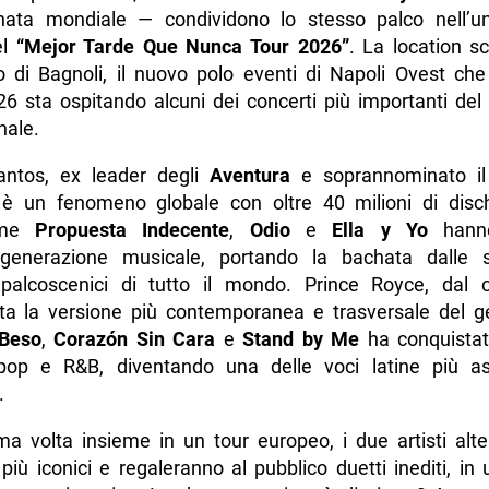
hata mondiale — condividono lo stesso palco nell’u
el
“Mejor Tarde Que Nunca Tour 2026”
. La location sc
 di Bagnoli, il nuovo polo eventi di Napoli Ovest che
26 sta ospitando alcuni dei concerti più importanti de
nale.
ntos, ex leader degli
Aventura
e soprannominato il
 è un fenomeno globale con oltre 40 milioni di disch
ome
Propuesta Indecente
,
Odio
e
Ella y Yo
hanno
 generazione musicale, portando la bachata dalle 
palcoscenici di tutto il mondo. Prince Royce, dal 
ta la versione più contemporanea e trasversale del g
 Beso
,
Corazón Sin Cara
e
Stand by Me
ha conquistat
pop e R&B, diventando una delle voci latine più as
.
ma volta insieme in un tour europeo, i due artisti alt
 più iconici e regaleranno al pubblico duetti inediti, in