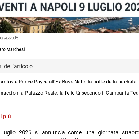
zata con IA
ro Marchesi
 dell'articolo
antos e Prince Royce all’Ex Base Nato: la notte della bachata
inaccioni a Palazzo Reale: la felicità secondo il Campania Tea
1@N al Teatro Tedér: il primo thriller immersivo da vivere in 
i più
is in “Ebbanepolis” al Teatro Area Nord: Napoli tra voce e me
 luglio 2026 si annuncia come una giornata straord