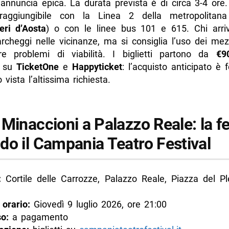
eannuncia epica. La durata prevista è di circa 3-4 ore.
aggiungibile con la Linea 2 della metropolitana
eri d’Aosta
) o con le linee bus 101 e 615. Chi arri
rcheggi nelle vicinanze, ma si consiglia l’uso dei mez
re problemi di viabilità. I biglietti partono da
€9
i su
TicketOne
e
Happyticket
: l’acquisto anticipato è
 vista l’altissima richiesta.
Minaccioni a Palazzo Reale: la fe
do il Campania Teatro Festival
:
Cortile delle Carrozze, Palazzo Reale, Piazza del Pl
 orario:
Giovedì 9 luglio 2026, ore 21:00
o:
a pagamento