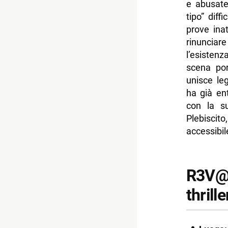
e abusate
tipo” diff
prove inat
rinuncia
l’esisten
scena por
unisce le
ha già ent
con la s
Plebiscit
accessibil
R3V@L
thrill