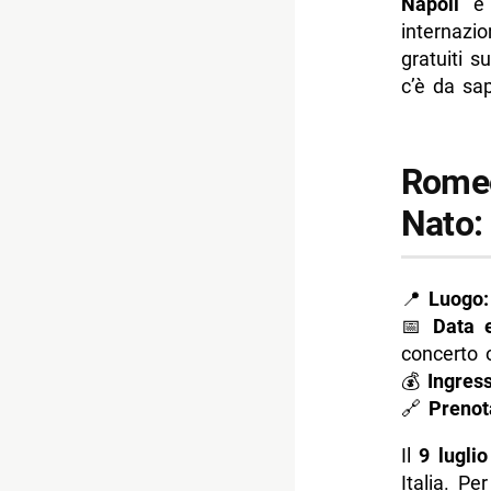
Napoli
e i
- Coca-Co
internazi
- Mostre 
gratuiti s
c’è da sa
-- Scopri 
Romeo
Nato: 
📍
Luogo:
📅
Data e
concerto 
💰
Ingress
🔗
Prenot
Il
9 lugli
Italia. Pe