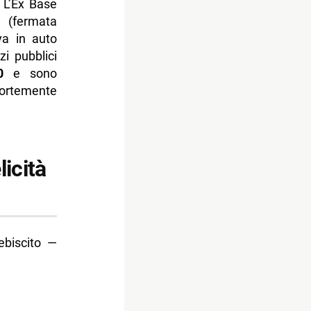
 L’Ex Base
 (fermata
va in auto
zi pubblici
0
e sono
 fortemente
licità
ebiscito —