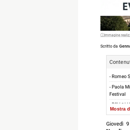
Immagine realiz
Scritto da
Genna
Contenuti
- Romeo S
- Paola M
Festival
- R3V@LUT
Mostra d
persona
- Ebbanes
Giovedì 9