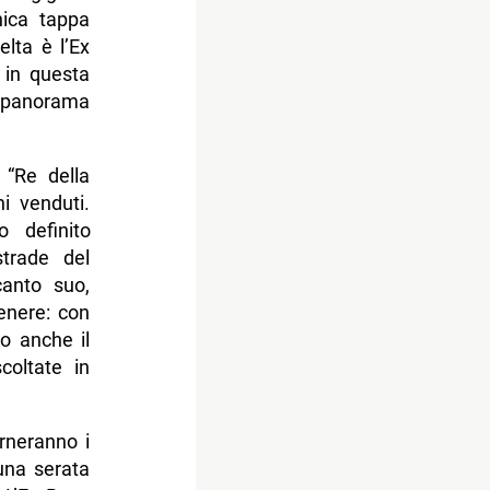
nica tappa
elta è l’Ex
 in questa
l panorama
 “Re della
i venduti.
 definito
strade del
canto suo,
enere: con
o anche il
coltate in
erneranno i
 una serata