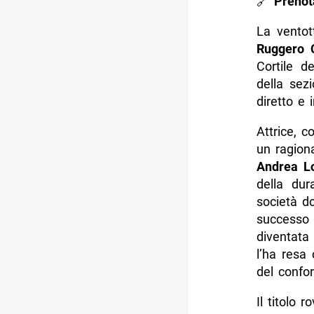
🔗
Prenot
La ventot
Ruggero 
Cortile d
della sez
diretto e 
Attrice, 
un ragiona
Andrea Lo
della dur
società do
successo 
diventata 
l’ha resa 
del confor
Il titolo 