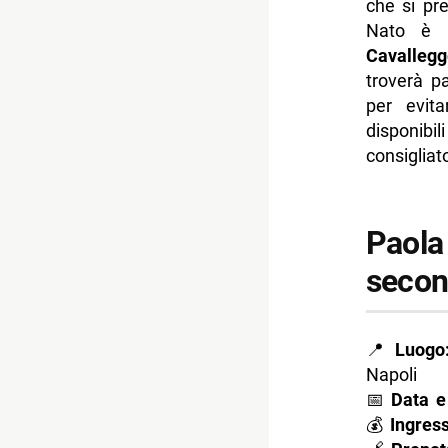
che si pr
Nato è r
Cavallegg
troverà pa
per evita
disponibil
consigliato
Paola 
secon
📍
Luogo
Napoli
📅
Data e
💰
Ingress