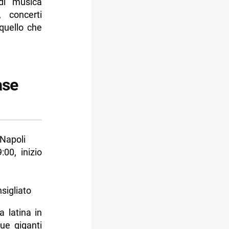
di musica
 mare
, concerti
 quello che
ase
Napoli
00, inizio
sigliato
 latina in
ue giganti