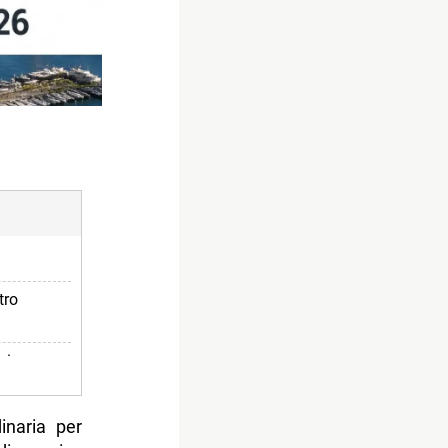
tro
prima
moria
inaria per