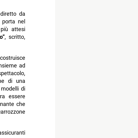
 diretto da
 porta nel
più attesi
o”
, scritto,
costruisce
 insieme ad
spettacolo,
one di una
 modelli di
bra essere
minante che
“carrozzone
assicuranti