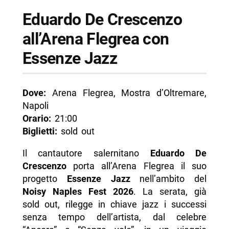
- Mattia Labadessa in live a Palazzo Reale
Eduardo De Crescenzo
- Mostre in corso
all’Arena Flegrea con
-- Parthenope. La Sirena e la città al MANN
Essenze Jazz
-- OBEY: Power to the Peaceful alle Gallerie
d’Italia
Dove:
Arena Flegrea, Mostra d’Oltremare,
-- Canto Napoli di Emilio Isgrò a Capodimonte
Napoli
-- Le voci di sopra — rassegna estiva ai Musei
Orario:
21:00
del Vomero
Biglietti:
sold out
- FAQ
Il cantautore salernitano
Eduardo De
-- Quali sono gli eventi principali a Napoli oggi,
Crescenzo
porta all’Arena Flegrea il suo
30 giugno 2026?
progetto
Essenze Jazz
nell’ambito del
Noisy Naples Fest 2026
. La serata, già
-- Come posso partecipare agli eventi di oggi?
sold out, rilegge in chiave jazz i successi
-- Ci sono modifiche alla viabilità oggi a
senza tempo dell’artista, dal celebre
Napoli?