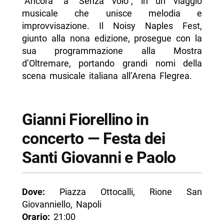
“Ancora” a “Senza volo”, in un viaggio
-- Scopri di più da Napolike.it
musicale che unisce melodia e
improvvisazione. Il Noisy Naples Fest,
giunto alla nona edizione, prosegue con la
sua programmazione alla Mostra
d’Oltremare, portando grandi nomi della
scena musicale italiana all’Arena Flegrea.
Gianni Fiorellino in
concerto — Festa dei
Santi Giovanni e Paolo
Dove:
Piazza Ottocalli, Rione San
Giovanniello, Napoli
Orario:
21:00