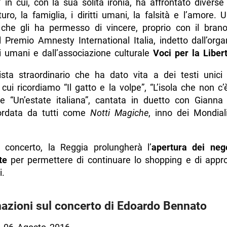
” in cui, con la sua solita ironia, ha affrontato divers
uturo, la famiglia, i diritti umani, la falsità e l’amore. 
che gli ha permesso di vincere, proprio con il brano
il Premio Amnesty International Italia, indetto dall’org
tti umani e dall’associazione culturale
Voci per la Liber
sta straordinario che ha dato vita a dei testi unic
a cui ricordiamo “Il gatto e la volpe”, “L’isola che non c’è
“Un’estate italiana”, cantata in duetto con Gianna
ordata da tutti come
Notti Magiche
, inno dei Mondial
l concerto, la Reggia prolungherà l’
apertura dei neg
te
per permettere di continuare lo shopping e di approf
i.
azioni sul concerto di Edoardo Bennato