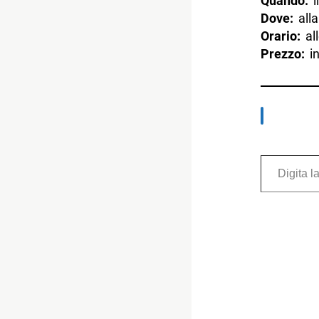
Quando:
i
Dove:
alla
Orario:
all
Prezzo:
in
Digita la tua e-mail...