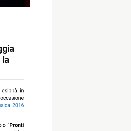
ggia
 la
esibirà in
 occasione
sica 2016
olo “
Pronti