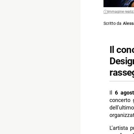
Immagine realiz
Scritto da
Aless
Il co
Design
rasse
Il
6 agos
concerto 
dell’ult
organizza
L’artista 