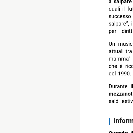
a salpare
quali il f
successo 
salpare”, 
per i diri
Un musici
attuali tr
mamma” e 
che è ric
del 1990.
Durante i
mezzanot
saldi estiv
Inform