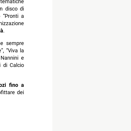
e tematiche
Un disco di
 “Pronti a
anizzazione
tà
.
i e sempre
”, “Viva la
 Nannini e
i di Calcio
ozi fino a
ittare dei