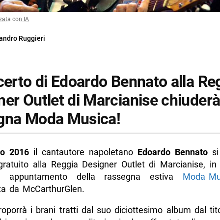
zata con IA
andro Ruggieri
ncerto di Edoardo Bennato alla Re
er Outlet di Marcianise chiuderà
gna Moda Musica!
to 2016
il cantautore napoletano
Edoardo Bennato
si 
gratuito alla Reggia Designer Outlet di Marcianise, in
imo appuntamento della rassegna estiva
Moda Mu
ta da McCarthurGlen.
proporrà i brani tratti dal suo diciottesimo album dal tit