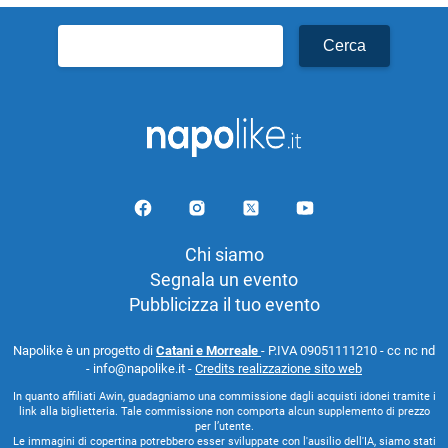
Ricerca
per:
Chi siamo
Segnala un evento
Pubblicizza il tuo evento
Napolike è un progetto di
Catani e Morreale
- P.IVA 09051111210 - cc nc nd
- info@napolike.it -
Credits realizzazione sito web
In quanto affiliati Awin, guadagniamo una commissione dagli acquisti idonei tramite i
link alla biglietteria. Tale commissione non comporta alcun supplemento di prezzo
per l’utente.
Le immagini di copertina potrebbero esser sviluppate con l'ausilio dell'IA, siamo stati