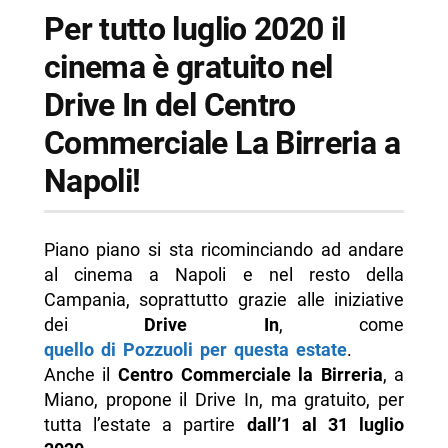
-- Informazioni sul Drive In gratuito
Per tutto luglio 2020 il
-- Scopri di più da Napolike.it
cinema è gratuito nel
Drive In del Centro
Commerciale La Birreria a
Napoli!
Piano piano si sta ricominciando ad andare
al cinema a Napoli e nel resto della
Campania, soprattutto grazie alle iniziative
dei
Drive In
, come
quello di Pozzuoli per questa estate
.
Anche il
Centro Commerciale la Birreria
, a
Miano, propone il Drive In, ma gratuito, per
tutta l’estate a partire
dall’1 al 31 luglio