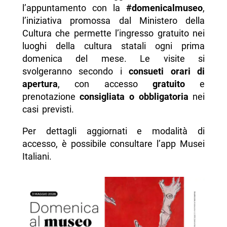
-- Musei gratis a Caserta e provincia
l’appuntamento con la
#domenicalmuseo
,
l’iniziativa promossa dal Ministero della
- Musei gratis a Salerno e provincia
Cultura che permette l’ingresso gratuito nei
- Contatti e informazioni
luoghi della cultura statali ogni prima
domenica del mese. Le visite si
-- Scopri di più da Napolike.it
svolgeranno secondo i
consueti orari di
apertura
, con accesso
gratuito
e
prenotazione
consigliata o obbligatoria
nei
casi previsti.
Per dettagli aggiornati e modalità di
accesso, è possibile consultare l’app Musei
Italiani.