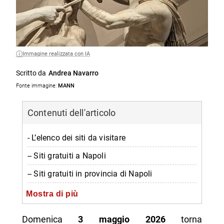
Immagine realizzata con IA
Scritto da
Andrea Navarro
Fonte immagine:
MANN
Contenuti dell'articolo
- L’elenco dei siti da visitare
-- Siti gratuiti a Napoli
-- Siti gratuiti in provincia di Napoli
-- Musei gratis ad Avellino e provincia
Mostra di più
-- Musei gratis a Benevento e provincia
Domenica
3 maggio 2026
torna