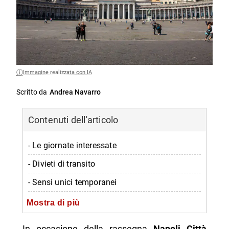
Immagine realizzata con IA
Scritto da
Andrea Navarro
Contenuti dell'articolo
- Le giornate interessate
- Divieti di transito
- Sensi unici temporanei
- Divieti di sosta
Mostra di più
- Taxi e trasporto pubblico
In occasione della rassegna
Napoli Città