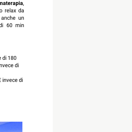
materapia
,
o relax da
e anche un
 di 60 min
 di 180
invece di
 invece di