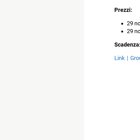
Prezzi:
29 no
29 no
Scadenza
Link | Gr