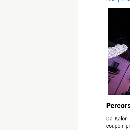
Percor
Da Kalòn 
coupon pro