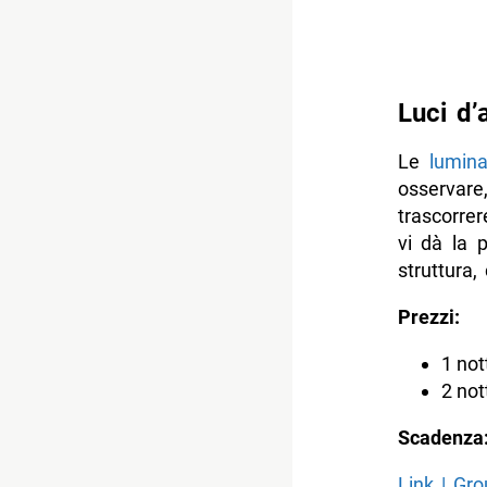
Luci d’
Le
lumina
osservare
trascorre
vi dà la p
struttura
Prezzi:
1 not
2 not
Scadenza
Link | Gro