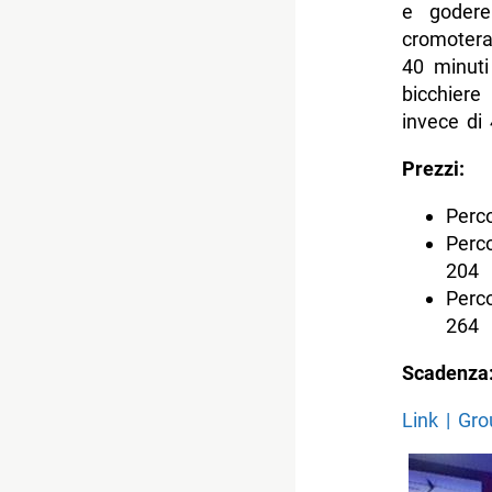
e godere
cromotera
40 minuti
bicchiere
invece di
Prezzi:
Perco
Perco
204
Perco
264
Scadenza
Link | Gr