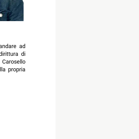
 andare ad
rittura di
 Carosello
lla propria