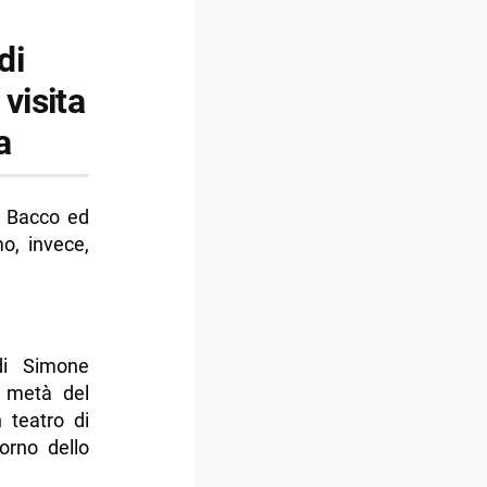
di
visita
a
i Bacco ed
o, invece,
di Simone
a metà del
 teatro di
orno dello