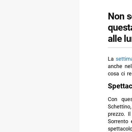
Non s
quest
alle l
La
settim
anche nel
cosa ci re
Spetta
Con ques
Schettino
prezzo. I
Sorrento 
spettacolo