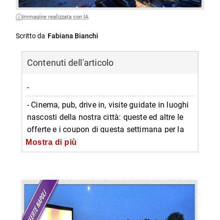
Immagine realizzata con IA
Scritto da
Fabiana Bianchi
Contenuti dell'articolo
-
- Cinema, pub, drive in, visite guidate in luoghi
nascosti della nostra città: queste ed altre le
offerte e i coupon di questa settimana per la
nostra rubrica dedicata!
Mostra di più
-- Drive in, popcorn, bibita
-- Visita alla Napoli del ‘500
-- Menu pub al centro storico
-- Ingresso Cinema The Space