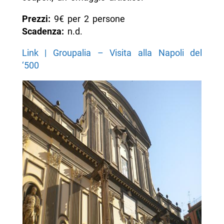
Prezzi:
9€ per 2 persone
Scadenza:
n.d.
Link | Groupalia – Visita alla Napoli del
‘500