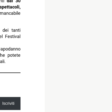
enti
dal 30
spettacoli,
mmancabile
dei tanti
el Festival
 Capodanno
che potete
ali.
Iscriviti