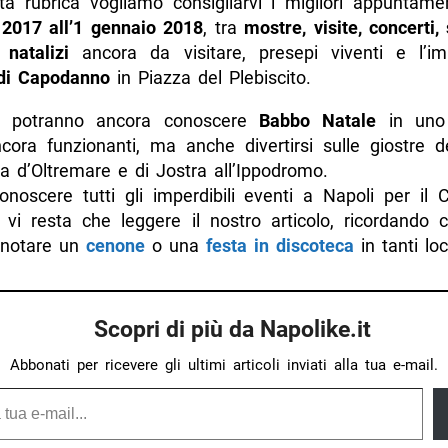
a rubrica vogliamo consigliarvi i migliori appuntam
2017 all’1 gennaio 2018
, tra
mostre, visite, concerti, 
 natalizi
ancora da visitare, presepi viventi e l’i
di Capodanno
in Piazza del Plebiscito.
i potranno ancora conoscere
Babbo Natale
in uno 
ncora funzionanti, ma anche divertirsi sulle giostre d
a d’Oltremare e di Jostra all’Ippodromo.
noscere tutti gli imperdibili eventi a Napoli per il
vi resta che leggere il nostro articolo, ricordando 
enotare un
cenone
o una
festa in discoteca
in tanti loc
Scopri di più da Napolike.it
Abbonati per ricevere gli ultimi articoli inviati alla tua e-mail.