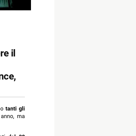
re il
nce,
no
tanti gli
e anno, ma