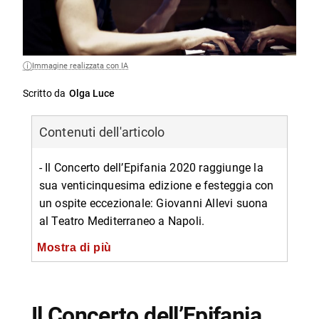
Immagine realizzata con IA
Scritto da
Olga Luce
Contenuti dell'articolo
- Il Concerto dell’Epifania 2020 raggiunge la
sua venticinquesima edizione e festeggia con
un ospite eccezionale: Giovanni Allevi suona
al Teatro Mediterraneo a Napoli.
-- Giovani Allevi e l’HOPE Tour
Mostra di più
-- Ospiti del Concerto dell’Epifania 2020
-- Premi Nativity in the World
Il Concerto dell’Epifania