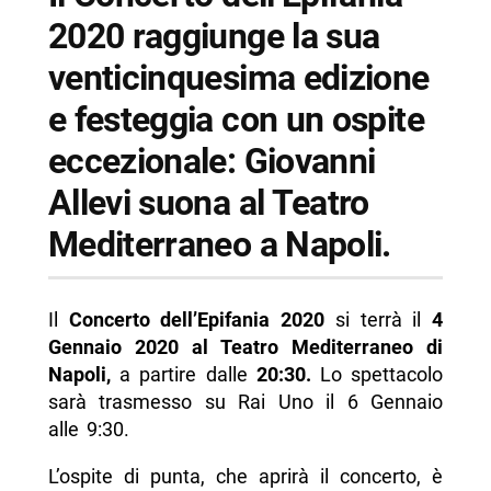
-- Organizzatori del Concerto
2020 raggiunge la sua
-- Informazioni su Concerto dell’Epifania 2020
venticinquesima edizione
con Giovanni Allevi
e festeggia con un ospite
-- Scopri di più da Napolike.it
eccezionale: Giovanni
Allevi suona al Teatro
Mediterraneo a Napoli.
Il
Concerto dell’Epifania 2020
si terrà il
4
Gennaio 2020 al Teatro Mediterraneo di
Napoli,
a partire dalle
20:30.
Lo spettacolo
sarà trasmesso su Rai Uno il 6 Gennaio
alle 9:30.
L’ospite di punta, che aprirà il concerto, è