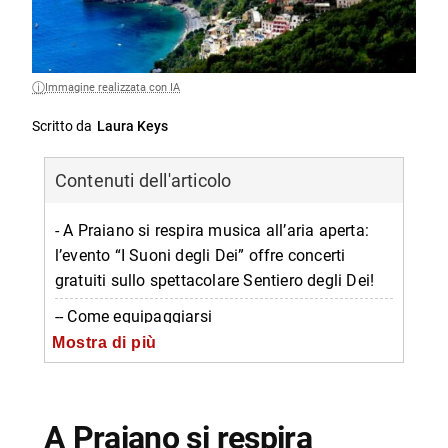
Immagine realizzata con IA
Scritto da
Laura Keys
Contenuti dell'articolo
- A Praiano si respira musica all’aria aperta:
l’evento “I Suoni degli Dei” offre concerti
gratuiti sullo spettacolare Sentiero degli Dei!
-- Come equipaggiarsi
Mostra di più
-- Programma dei concerti
-- Informazioni sui Suoni degli Dei
-- Scopri di più da Napolike.it
A Praiano si respira