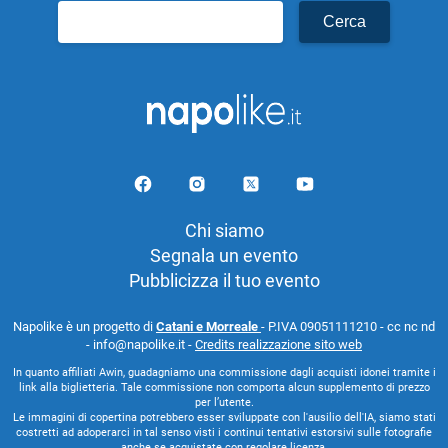
Ricerca
per:
Chi siamo
Segnala un evento
Pubblicizza il tuo evento
Napolike è un progetto di
Catani e Morreale
- P.IVA 09051111210 - cc nc nd
- info@napolike.it -
Credits realizzazione sito web
In quanto affiliati Awin, guadagniamo una commissione dagli acquisti idonei tramite i
link alla biglietteria. Tale commissione non comporta alcun supplemento di prezzo
per l’utente.
Le immagini di copertina potrebbero esser sviluppate con l'ausilio dell'IA, siamo stati
costretti ad adoperarci in tal senso visti i continui tentativi estorsivi sulle fotografie
anche se acquistate con regolare licenza.