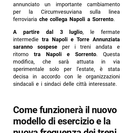
annunciato un importante cambiamento
- Torre Annunziata come hub di interscambio e
per la Circumvesuviana sulla linea
il prolungamento dell’orario
ferroviaria
che collega Napoli a Sorrento
.
-- Scopri di più da Napolike.it
A partire dal 3 luglio
, le fermate
intermedie
tra Napoli e Torre Annunziata
saranno sospese
per i treni andata e
ritorno
tra Napoli e Sorrento
. Questa
modifica, che sarà attuata in via
sperimentale solo per l’estate, è stata
decisa in accordo con le organizzazioni
sindacali e i sindaci delle città interessate.
Come funzionerà il nuovo
modello di esercizio e la
nuova frequenza dei treni