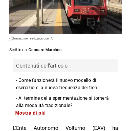
Immagine realizzata con IA
Scritto da
Gennaro Marchesi
Contenuti dell'articolo
- Come funzionerà il nuovo modello di
esercizio e la nuova frequenza dei treni
- Al termine della sperimentazione si tornerà
alla modalità tradizionale?
Mostra di più
- Dettagli sul nuovo programma di esercizio
- Obiettivi del nuovo modello
L’Ente Autonomo Volturno (EAV) ha