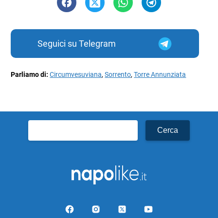
Seguici su Telegram
Parliamo di:
Circumvesuviana
,
Sorrento
,
Torre Annunziata
Ricerca
per: