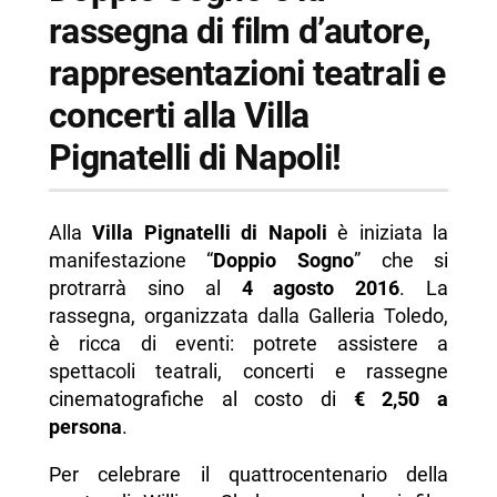
-- Scopri di più da Napolike.it
rassegna di film d’autore,
rappresentazioni teatrali e
concerti alla Villa
Pignatelli di Napoli!
Alla
Villa Pignatelli di Napoli
è iniziata la
manifestazione “
Doppio Sogno
” che si
protrarrà sino al
4 agosto 2016
. La
rassegna, organizzata dalla Galleria Toledo,
è ricca di eventi: potrete assistere a
spettacoli teatrali, concerti e rassegne
cinematografiche al costo di
€ 2,50 a
persona
.
Per celebrare il quattrocentenario della