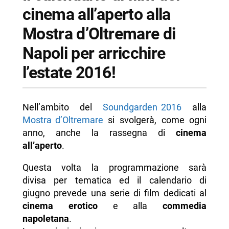
-- Informazioni sul cinema all’aperto
cinema all’aperto alla
-- Scopri di più da Napolike.it
Mostra d’Oltremare di
Napoli per arricchire
l’estate 2016!
Nell’ambito del
Soundgarden 2016
alla
Mostra d’Oltremare
si svolgerà, come ogni
anno, anche la rassegna di
cinema
all’aperto
.
Questa volta la programmazione sarà
divisa per tematica ed il calendario di
giugno prevede una serie di film dedicati al
cinema erotico
e alla
commedia
napoletana
.