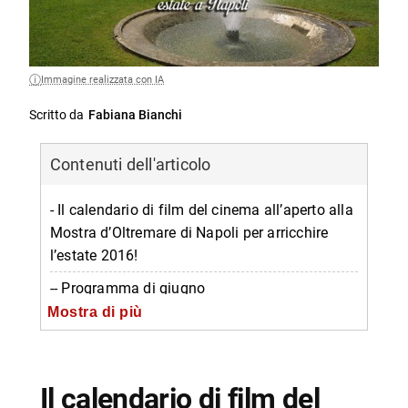
Immagine realizzata con IA
Scritto da
Fabiana Bianchi
Contenuti dell'articolo
- Il calendario di film del cinema all’aperto alla
Mostra d’Oltremare di Napoli per arricchire
l’estate 2016!
-- Programma di giugno
Mostra di più
-- Cinema Erotico
-- Programma di luglio
-- Programma di agosto
Il calendario di film del