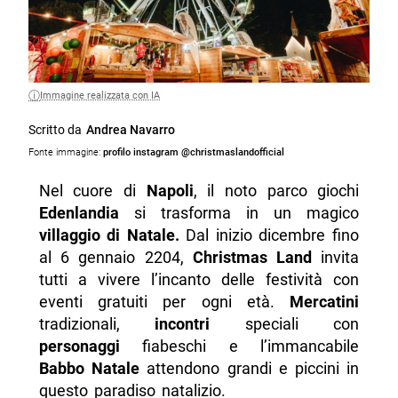
Immagine realizzata con IA
Scritto da
Andrea Navarro
Fonte immagine:
profilo instagram @christmaslandofficial
Nel cuore di
Napoli
, il noto parco giochi
Edenlandia
si trasforma in un magico
villaggio di Natale.
Dal inizio dicembre fino
al 6 gennaio 2204,
Christmas Land
invita
tutti a vivere l’incanto delle festività con
eventi gratuiti per ogni età.
Mercatini
tradizionali,
incontri
speciali con
personaggi
fiabeschi e l’immancabile
Babbo Natale
attendono grandi e piccini in
questo paradiso natalizio.