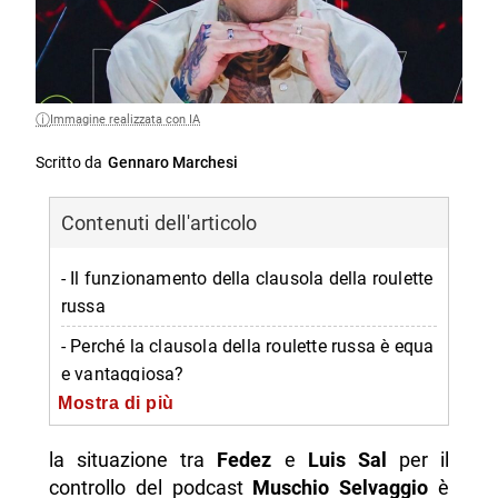
Immagine realizzata con IA
Scritto da
Gennaro Marchesi
Contenuti dell'articolo
- Il funzionamento della clausola della roulette
russa
- Perché la clausola della roulette russa è equa
e vantaggiosa?
Mostra di più
- Perché Fedez ha perso?
- Fedez deve vendere le quote?
la situazione tra
Fedez
e
Luis Sal
per il
controllo del podcast
Muschio Selvaggio
è
- Luis è obbligato a comprare?