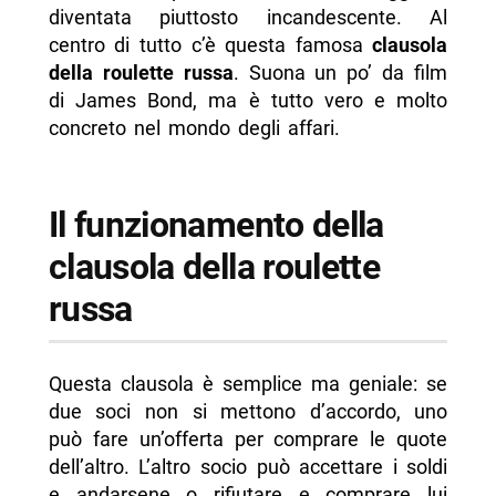
diventata piuttosto incandescente. Al
-- Scopri di più da Napolike.it
centro di tutto c’è questa famosa
clausola
della roulette russa
. Suona un po’ da film
di James Bond, ma è tutto vero e molto
concreto nel mondo degli affari.
Il funzionamento della
clausola della roulette
russa
Questa clausola è semplice ma geniale: se
due soci non si mettono d’accordo, uno
può fare un’offerta per comprare le quote
dell’altro. L’altro socio può accettare i soldi
e andarsene o rifiutare e comprare lui