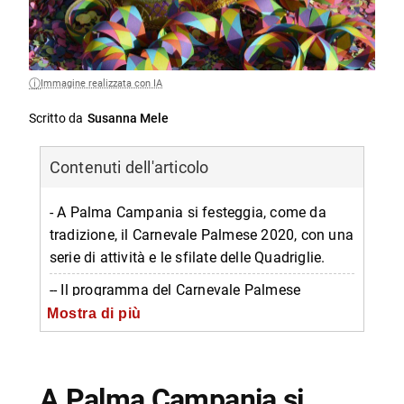
Immagine realizzata con IA
Scritto da
Susanna Mele
Contenuti dell'articolo
- A Palma Campania si festeggia, come da
tradizione, il Carnevale Palmese 2020, con una
serie di attività e le sfilate delle Quadriglie.
-- Il programma del Carnevale Palmese
Mostra di più
-- Le Quadriglie
-- Informazioni sull’evento
-- Scopri di più da Napolike.it
A Palma Campania si