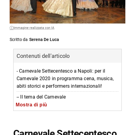
Immagine realizzata con IA
Scritto da
Serena De Luca
Contenuti dell'articolo
- Carnevale Settecentesco a Napoli: per il
Carnevale 2020 in programma cena, musica,
abiti storici e performers internazionali!
-- Il tema del Carnevale
Mostra di più
-- Il Programma del Carnevale
-- Informazione su Carnevale Settecentesco
-- Scopri di più da Napolike.it
Carnevale Settecentesco