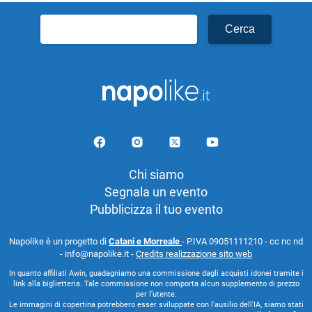
Ricerca
per:
Chi siamo
Segnala un evento
Pubblicizza il tuo evento
Napolike è un progetto di
Catani e Morreale
- P.IVA 09051111210 - cc nc nd
- info@napolike.it -
Credits realizzazione sito web
In quanto affiliati Awin, guadagniamo una commissione dagli acquisti idonei tramite i
link alla biglietteria. Tale commissione non comporta alcun supplemento di prezzo
per l’utente.
Le immagini di copertina potrebbero esser sviluppate con l'ausilio dell'IA, siamo stati