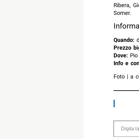
Ribera, G
Somer.
Informa
Quando:
d
Prezzo big
Dove:
Pio 
Info e con
Foto | a 
Digita la tua e-mail...