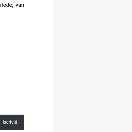
afede, van
Iscriviti