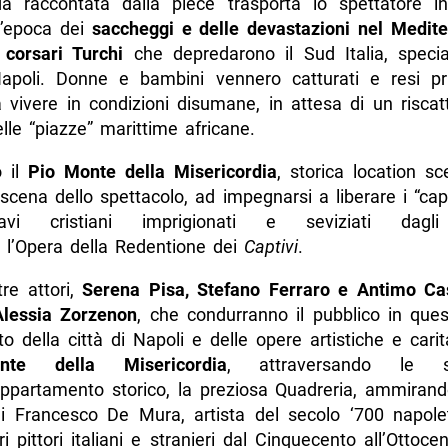
a raccontata dalla piéce trasporta lo spettatore in
l’epoca dei
saccheggi e delle devastazioni nel Medit
 corsari Turchi
che depredarono il Sud Italia, speci
Napoli. Donne e bambini vennero catturati e resi pri
a vivere in condizioni disumane, in attesa di un risca
lle “piazze” marittime africane.
o il
Pio Monte della Misericordia
, storica location sc
cena dello spettacolo, ad impegnarsi a liberare i “capt
avi cristiani imprigionati e seviziati dagli 
o l’Opera della Redentione dei
Captivi
.
re attori,
Serena Pisa, Stefano Ferraro e Antimo Ca
Alessia Zorzenon
, che condurranno il pubblico in ques
o della città di Napoli e delle opere artistiche e carit
te della Misericordia
, attraversando le su
’appartamento storico, la preziosa Quadreria, ammirando
di Francesco De Mura, artista del secolo ‘700 napole
bri pittori italiani e stranieri dal Cinquecento all’Ottocen