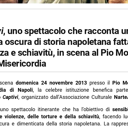
i
, uno spettacolo che racconta u
 oscura di storia napoletana fatt
za e schiavitù, in scena al Pio M
Misericordia
scena
domenica 24 novembre 2013
presso il
Pio M
dia di Napoli
, la celebre istituzione benefica part
o
Captivi
, organizzato dall’Associazione Culturale
Narte
no spettacolo itinerante che ha l’obiettivo di
sensib
e violenze, delle torture e della schiavitù
, facendo l
cura e dimenticata della storia napoletana. La rappre