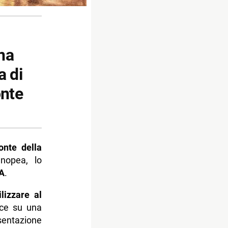
na
a di
onte
onte della
enopea, lo
A
.
ilizzare al
uce su una
sentazione