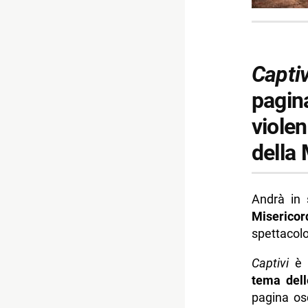
Captiv
pagina
violen
della 
Andrà in 
Misericor
spettacol
Captivi
è u
tema dell
pagina os