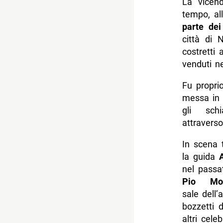
La vicend
tempo, al
parte dei
città di 
costretti 
venduti ne
Fu propri
messa in s
gli schi
attravers
In scena t
la guida
nel passat
Pio Mon
sale dell
bozzetti 
altri cele