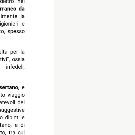
dietro nel
erraneo da
almente la
gionieri e
tto, spesso
elta per la
ivi”, ossia
infedeli,
sertano
, e
to viaggio
atevoli del
ggestive
 dipinti e
tano, e di
to, tra cui