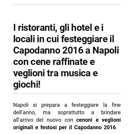
-- Living
-- Grangusto
-- Romeo Hotel
I ristoranti, gli hotel e i
-- Tenuta Astroni
locali in cui festeggiare il
-- Royal Continental
Capodanno 2016 a Napoli
-- Grand Hotel Parker’s
con cene raffinate e
-- Grand Hotel Capodimonte
veglioni tra musica e
-- Scopri di più da Napolike.it
giochi!
Napoli si prepara a festeggiare la fine
dell’anno, ma soprattutto a brindare
all’arrivo del nuovo con
cenoni e veglioni
originali e festosi per il Capodanno 2016
.