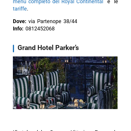
menu completo del Royal Continental
e le
tariffe
.
Dove:
via Partenope 38/44
Info:
0812452068
Grand Hotel Parker’s